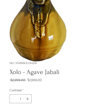
SKU: SNMMXOLOAXJAB
Xolo - Agave Jabalí
Precio
Precio
 $2,999.00 
$1,999.00
de
oferta
Cantidad
*