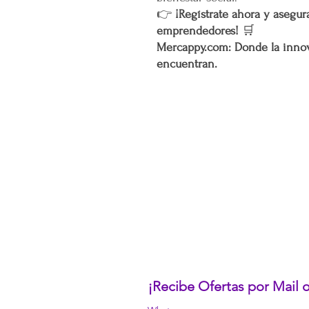
👉
¡Regístrate ahora y asegura
emprendedores!
🛒
Mercappy.com: Donde la innov
encuentran.
CONÓCENOS...
Sobre la Startup
Nuestro CEO Fundador
Trabaja con Nosotros
Políticas de Privacidad
Términos y Condiciones
Pasarelas de Pago Seguras
Política de Devoluciones
¡Recibe Ofertas por Mail