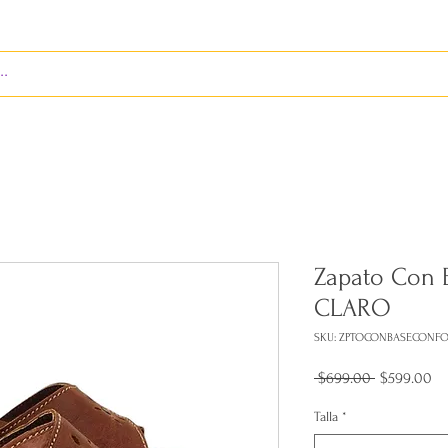
S
ENVÍOS
BIENES RAÍCES
REVISTA
Zapato Con 
CLARO
SKU: ZPTOCONBASECONF
Precio
Pr
 $699.00 
$599.00
de
of
Talla
*