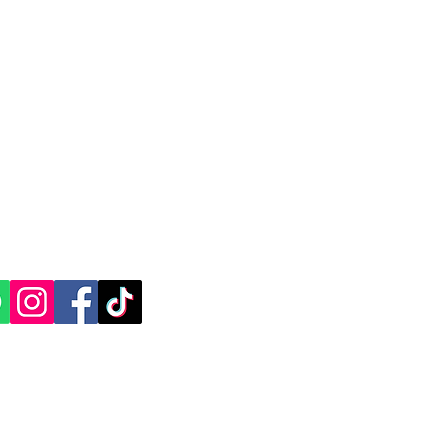
 paquete debe ser enviado a una zona
n cargo adicional para cubrir los costos
por la empresa en la entrega. Este
omo objetivo mantener la calidad del
entrega de paquetes en destinos lejanos
en México.
tiene como objetivo asegurar la
 y garantizar la entrega de paquetes en
CACIÓN Y CONTACTO
ico, incluso en ubicaciones remotas o
, Yucatán.​​
justa y transparente. Mercappy cumple
as y disposiciones de la PROFECO para
ES SOCIALES:
del consumidor.