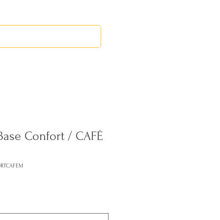
RED LEOS
EVENTOS
Base Confort / CAFÉ
ORTCAFEM
ecio
erta