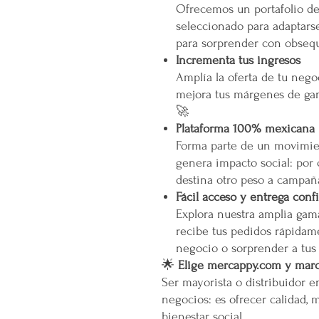
Ofrecemos un portafolio d
seleccionado para adaptarse
para sorprender con obsequ
Incrementa tus ingresos
Amplía la oferta de tu neg
mejora tus márgenes de gan
🚀
Plataforma 100% mexicana
Forma parte de un movimien
genera impacto social: por
destina otro peso a campañ
Fácil acceso y entrega conf
Explora nuestra amplia gam
recibe tus pedidos rápidame
negocio o sorprender a tus
🌟
Elige mercappy.com y marca
Ser mayorista o distribuidor 
negocios: es ofrecer calidad, 
bienestar social.