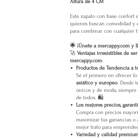
Altura de 4 CM
Este zapato con base confort e
quienes buscan comodidad y es
para combinar con cualquier ti
🌟 ¡Únete a mercappy.com y ll
🚀
Ventajas irresistibles de se
mercappy.com
:
Productos de Tendencia a t
Sé el primero en ofrecer l
asiático y europeo
. Desde t
únicos y de moda, siempre 
de todos. 🛍️
Los mejores precios, garant
Compra con precios mayori
maximizar tus ganancias o 
mejor trato para emprended
Variedad y calidad premiu