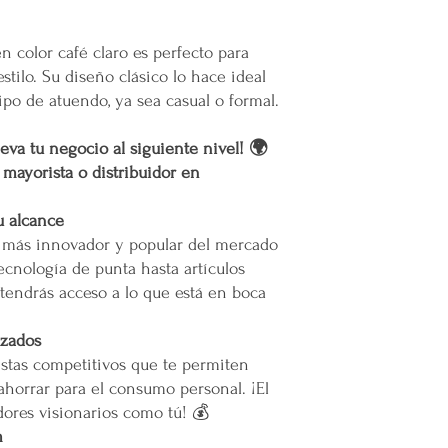
El costo para esta zon
muertes provocadas
la cotización o pedido 
Mercappy es una emp
En caso de que se dific
n color café claro es perfecto para
partido político o 
nuestro servicio, el pr
tilo. Su diseño clásico lo hace ideal
Gracias por elegir el 
permita el acceso. Las 
po de atuendo, ya sea casual o formal.
Plataforma 100% Mexic
Calles muy angostas
Zonas prohibidas pa
eva tu negocio al siguiente nivel! 🌍
Puertas, escaleras o
r mayorista o distribuidor en
las maniobras de en
Resto de la República 
u alcance
Las entregas se rea
o más innovador y popular del mercado
paquetería.
ecnología de punta hasta artículos
Los costos de envío
tendrás acceso a lo que está en boca
paquetería contratad
precio según el serv
izados
Todos los pedidos en
pie de calle o hasta
stas competitivos que te permiten
acceda.
ahorrar para el consumo personal. ¡El
Restricciones:
ores visionarios como tú! 💰
No se vuelan los pr
m
No se usan elevador