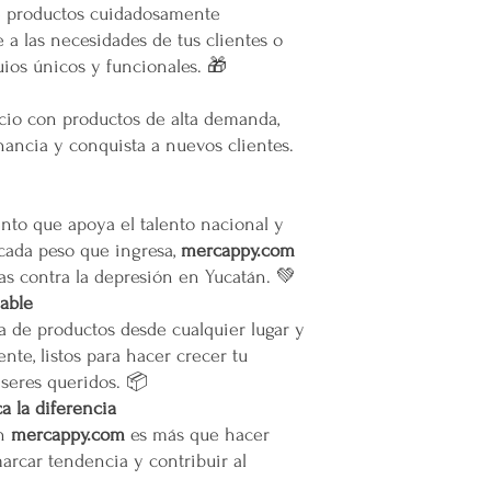
e productos cuidadosamente
La empresa no se ha
 a las necesidades de tus clientes o
infraestructura del 
ios únicos y funcionales. 🎁
Todas las entregas s
cocheras. No se sub
Transparencia y Explica
ocio con productos de alta demanda,
Mercappy se compromet
ancia y conquista a nuevos clientes.
y transparente con sus
las normativas de PRO
Los tiempos de entrega 
to que apoya el talento nacional y
Valoración del Cliente
 cada peso que ingresa,
mercappy.com
La empresa valora a sus
proporcionar un servici
as contra la depresión en Yucatán. 💚
en todo México. La polí
iable
garantizar que los paque
a de productos desde cualquier lugar y
en zonas extendidas, y 
nte, listos para hacer crecer tu
transparente cualquier 
 seres queridos. 📦
Situaciones Especiales
 la diferencia
En ocasiones excepcion
en
mercappy.com
es más que hacer
no ser posible debido 
remotas o zonas extend
marcar tendencia y contribuir al
Cargos por Zona Exten