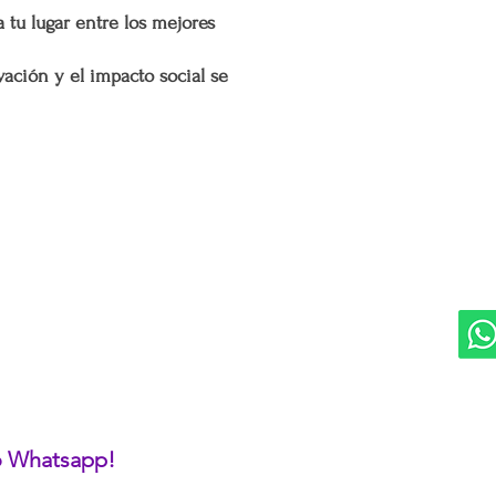
Si se determina que un
 tu lugar entre los mejores
extendida, se aplicará u
adicionales incurridos 
ación y el impacto social se
cargo adicional tiene c
servicio y asegurar la 
y difíciles de alcanzar 
Esta política de envío 
satisfacción del cliente
DIVISIONES:
UBI
cualquier parte de Méx
Marketplace MERCAPPY
Mérida
extendidas, de manera 
Logística PAVOLANDO
con todas las normativ
RED
proteger los derechos 
Bienes Raíces Mercappy (BRM)
Programa de Comisiones MaMi
Bazares MERECE
Cámara Empresarial CESMEX
Revista Digital MERCAPPY
 o Whatsapp!