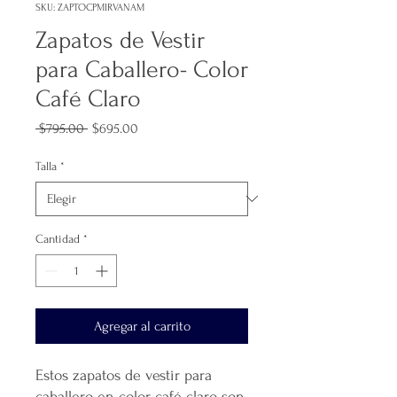
SKU: ZAPTOCPMIRVANAM
Zapatos de Vestir
para Caballero- Color
Café Claro
Precio
Precio
 $795.00 
$695.00
de
oferta
Talla
*
Cantidad
*
Agregar al carrito
Estos zapatos de vestir para
caballero en color café claro son