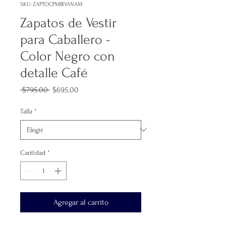
SKU: ZAPTOCPMIRVANAM
Zapatos de Vestir
para Caballero -
Color Negro con
detalle Café
Precio
Precio
 $795.00 
$695.00
de
oferta
Talla
*
Cantidad
*
Agregar al carrito