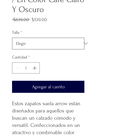
Y Oscuro
Precio
Precio
 $639.00 
$539.00
de
oferta
Talla
*
Cantidad
*
Agregar al carrito
Estos zapatos suela arrow están
diseñados para aquellos que
buscan un calzado cómodo y
versátil. Confeccionados en un
atractivo y combinable color