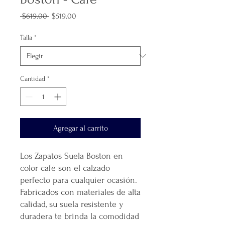
Precio
Precio
 $619.00 
$519.00
de
oferta
Talla
*
Cantidad
*
Agregar al carrito
Los Zapatos Suela Boston en
color café son el calzado
perfecto para cualquier ocasión.
Fabricados con materiales de alta
calidad, su suela resistente y
duradera te brinda la comodidad