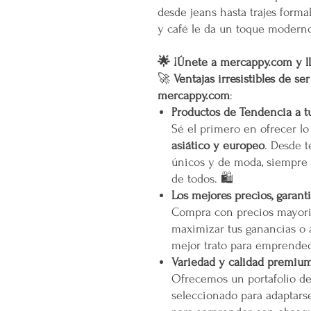
desde jeans hasta trajes form
y café le da un toque moderno 
🌟 ¡Únete a mercappy.com y ll
🚀
Ventajas irresistibles de se
mercappy.com
:
Productos de Tendencia a t
Sé el primero en ofrecer l
asiático y europeo
. Desde t
únicos y de moda, siempre 
de todos. 🛍️
Los mejores precios, garant
Compra con precios mayori
maximizar tus ganancias o 
mejor trato para emprended
Variedad y calidad premiu
Ofrecemos un portafolio d
seleccionado para adaptarse