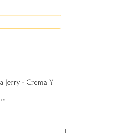
RED LEOS
EVENTOS
a Jerry - Crema Y
FEM
cio
rta