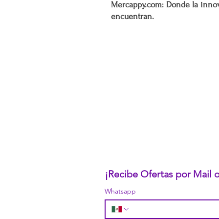
Mercappy.com: Donde la innov
encuentran.
CONÓCENOS...
Sobre la Startup
Nuestro CEO Fundador
Trabaja con Nosotros
Políticas de Privacidad
Términos y Condiciones
Pasarelas de Pago Seguras
Política de Devoluciones
¡Recibe Ofertas por Mail
Whatsapp