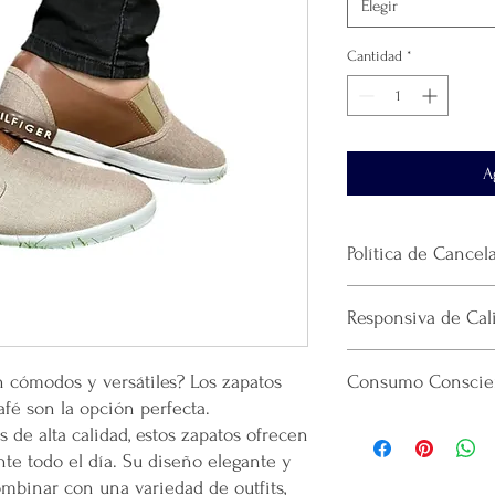
Elegir
Cantidad
*
A
Política de Cancel
No se realiza devol
Responsiva de Cal
producto.
El envío se realiza 
Mercappy se esfuerza p
paquetería que haya
 cómodos y versátiles? Los zapatos
Consumo Conscien
confiable y eficiente a
La plataforma se de
afé son la opción perfecta.
cumpliendo con las norm
que realicé la paque
Por cada venta desi
Consumidor (PROFECO)
de alta calidad, estos zapatos ofrecen
recomendamos guard
lanzamiento de nuev
Costo de Envío:
te todo el día. Su diseño elegante y
Gracias por confiar
emprendedor y prod
Área Metropolitana Ciu
productos.
ombinar con una variedad de outfits,
Mental en Yucatán, 