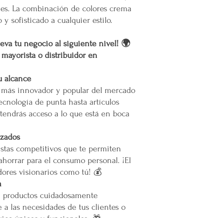
El costo para esta zon
ales. La combinación de colores crema
muertes provocadas
la cotización o pedido 
y sofisticado a cualquier estilo.
Mercappy es una emp
En caso de que se dific
partido político o 
nuestro servicio, el pr
Gracias por elegir el 
eva tu negocio al siguiente nivel! 🌍
permita el acceso. Las 
Plataforma 100% Mexic
Calles muy angostas
r mayorista o distribuidor en
Zonas prohibidas pa
Puertas, escaleras o
u alcance
las maniobras de en
o más innovador y popular del mercado
ecnología de punta hasta artículos
Resto de la República 
tendrás acceso a lo que está en boca
Las entregas se rea
paquetería.
Los costos de envío
izados
paquetería contratad
stas competitivos que te permiten
precio según el serv
ahorrar para el consumo personal. ¡El
Todos los pedidos en
ores visionarios como tú! 💰
pie de calle o hasta
m
acceda.
e productos cuidadosamente
Restricciones:
 a las necesidades de tus clientes o
No se vuelan los pr
No se usan elevador