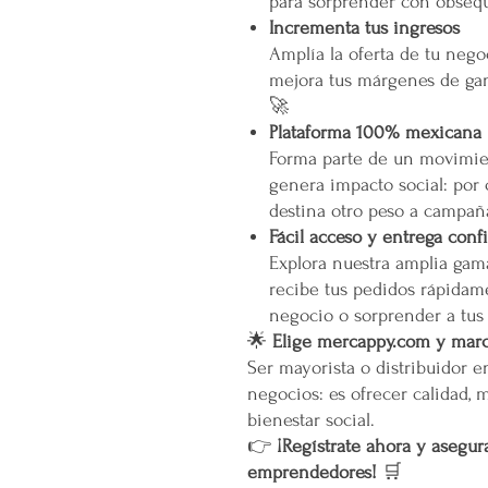
para sorprender con obsequ
Incrementa tus ingresos
Amplía la oferta de tu neg
mejora tus márgenes de gan
🚀
Plataforma 100% mexicana
Forma parte de un movimien
genera impacto social: por
destina otro peso a campañ
Fácil acceso y entrega conf
Explora nuestra amplia gam
recibe tus pedidos rápidame
negocio o sorprender a tus
🌟
Elige mercappy.com y marca
Ser mayorista o distribuidor 
negocios: es ofrecer calidad, 
bienestar social.
👉
¡Regístrate ahora y asegura
emprendedores!
🛒