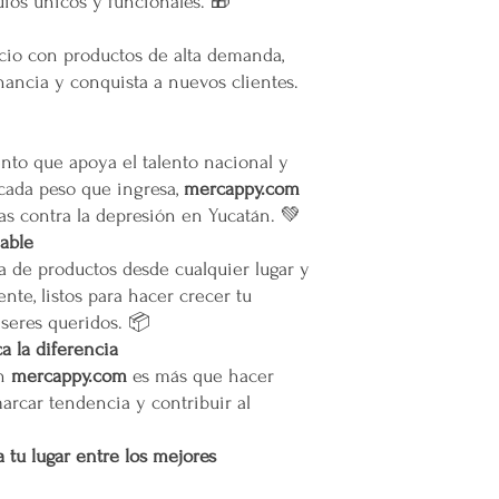
ios únicos y funcionales. 🎁
La empresa no se ha
infraestructura del 
ocio con productos de alta demanda,
Todas las entregas s
ancia y conquista a nuevos clientes.
cocheras. No se sub
Transparencia y Explica
Mercappy se compromet
to que apoya el talento nacional y
y transparente con sus
las normativas de PRO
 cada peso que ingresa,
mercappy.com
Los tiempos de entrega 
as contra la depresión en Yucatán. 💚
Valoración del Cliente
iable
La empresa valora a sus
a de productos desde cualquier lugar y
proporcionar un servici
nte, listos para hacer crecer tu
en todo México. La polí
 seres queridos. 📦
garantizar que los paque
 la diferencia
en zonas extendidas, y 
transparente cualquier 
en
mercappy.com
es más que hacer
Situaciones Especiales
marcar tendencia y contribuir al
En ocasiones excepcion
no ser posible debido 
 tu lugar entre los mejores
remotas o zonas extend
Cargos por Zona Exten