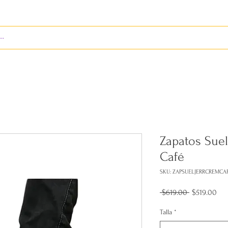
S
ENVÍOS
BIENES RAÍCES
REVISTA
Zapatos Suel
Café
SKU: ZAPSUELJERRCREMCA
Precio
Pre
 $619.00 
$519.00
de
ofe
Talla
*