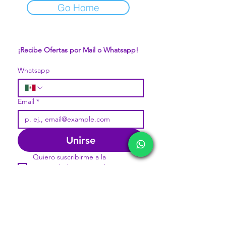
Go Home
¡Recibe Ofertas por Mail o Whatsapp!
Whatsapp
Email
*
Unirse
Quiero suscribirme a la 
comunidad pavorosa de 
Mercappy.
DIVISIONES:
CONÓCENOS...
Sobre la Startup
Marketplace MERCAPPY
Nuestro CEO Fundador
Logística PAVOLANDO