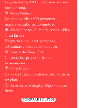
La gran danza: +1000 personas, música,
luces, jarana.
🔷 Aldea Natural
Un edén verde: +600 personas,
maridajes, sabores, comunidad.
🔶 Aldea Alberca, Aldea Balcones, Aldea
Gran Jardín
Elegancia ritual: +200 personas,
artesanías y productos de autor.
⚙️ Cuarto de Máquinas
Cnferencias, presentaciones,
experiencias.
🍸 Bar y Palapa
Catas de fuego: donde los destilados se
revelan.
🌕 Un escenario mágico, digno de una
diosa.
COMPRAR BOLETOS