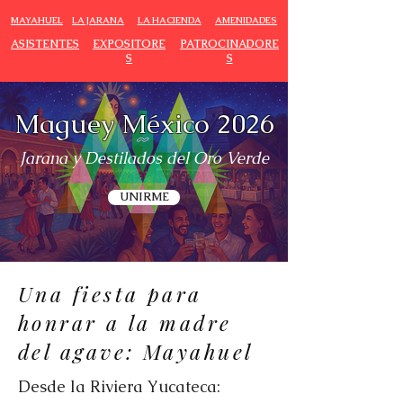
MAYAHUEL
LA JARANA
LA HACIENDA
AMENIDADES
ASISTENTES
EXPOSITORE
PATROCINADORE
S
S
Maguey México 2026
Jarana y Destilados del Oro Verde
UNIRME
Una fiesta para
honrar a la madre
del agave: Mayahuel
Desde la Riviera Yucateca: