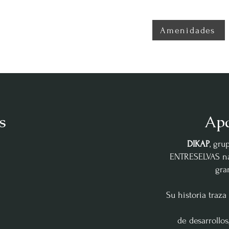
Amenidades
s
Apa
DIKAP
, gru
ENTRESELVAS
n
gra
Su historia traza
de desarrollo