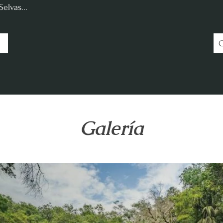
elvas...
Galería