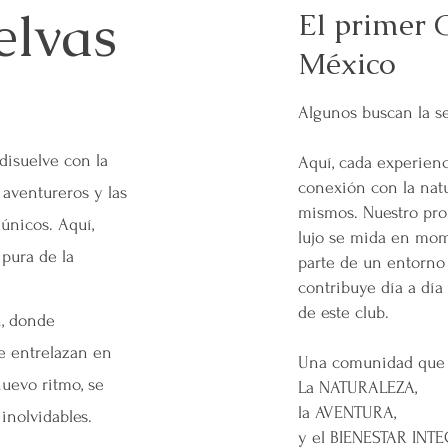
elvas
El primer 
México
Algunos buscan la se
disuelve con la
Aquí, cada experienci
conexión con la nat
 aventureros y las
mismos. Nuestro pro
únicos. Aquí,
lujo se mida en mom
pura de la
parte de un entorno
contribuye día a día 
de este club.
n, donde
se entrelazan en
Una comunidad que 
uevo ritmo, se
La NATURALEZA,
la AVENTURA,
nolvidables.
y el BIENESTAR INT