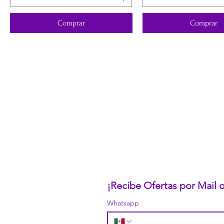
Comprar
Comprar
CONÓCENOS...
Sobre la Startup
Nuestro CEO Fundador
Trabaja con Nosotros
Políticas de Privacidad
Términos y Condiciones
Pasarelas de Pago Seguras
Política de Devoluciones
¡Recibe Ofertas por Mail
Whatsapp