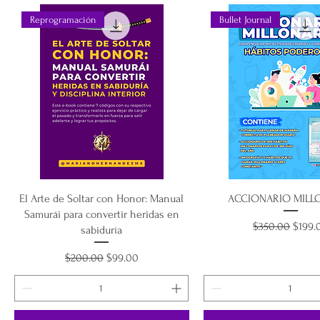
Reprogramación
Bullet Journal
El Arte de Soltar con Honor: Manual
ACCIONARIO MILL
Samurái para convertir heridas en
Precio
Precio
$350.00
$199.
sabiduría
Precio
Precio de oferta
$200.00
$99.00