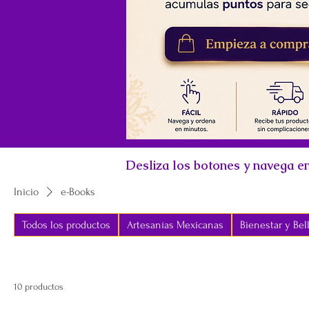
Desliza los botones y navega en
Inicio
e-Books
Todos los productos
Artesanías Mexicanas
Bienestar y Bel
10 productos