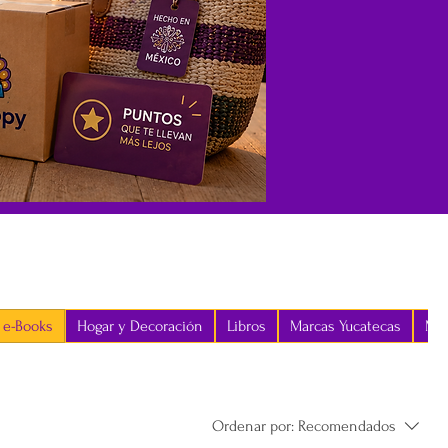
e-Books
Hogar y Decoración
Libros
Marcas Yucatecas
Mod
Ordenar por:
Recomendados