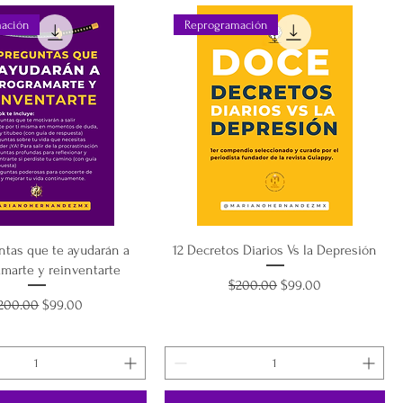
ación
Reprogramación
ntas que te ayudarán a
12 Decretos Diarios Vs la Depresión
amarte y reinventarte
Precio
Precio de oferta
$200.00
$99.00
recio
Precio de oferta
200.00
$99.00