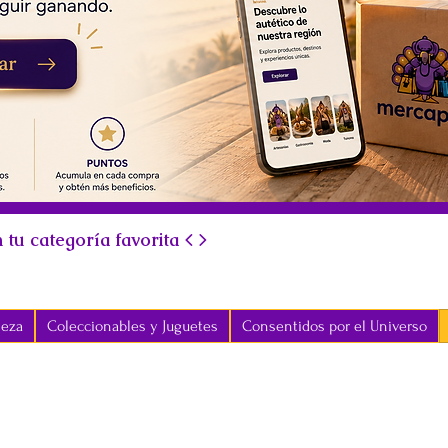
 tu categoría favorita < >
leza
Coleccionables y Juguetes
Consentidos por el Universo