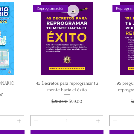
Reprogramación
Reprogram
ONARIO
45 Decretos para reprogramar tu
195 pregu
mente hacia el éxito
reprogr
 de oferta
00
Precio
Precio de oferta
P
$200.00
$99.00
$