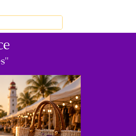
RED LEOS
EVENTOS
ce
s"