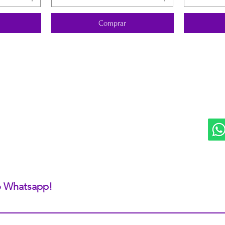
Comprar
DIVISIONES:
UBI
Marketplace MERCAPPY
Mérida
Logística PAVOLANDO
RED
Bienes Raíces Mercappy (BRM)
Programa de Comisiones MaMi
Bazares MERECE
Cámara Empresarial CESMEX
Revista Digital MERCAPPY
 o Whatsapp!