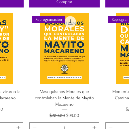
Comprar
Reprogramación
Reprogram
avivaron la
Masoquismos Morales que
Momento
Macareno
controlaban la Mente de Mayito
Camina
Macareno
o de oferta
P
00
$
Precio
Precio de oferta
$200.00
$99.00