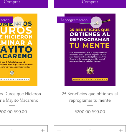
Comprar
Comprar
ación
Reprogramación
s Duros que Hicieron
25 Beneficios que obtienes al
r a Mayito Macareno
reprogramar tu mente
recio
Precio de oferta
Precio
Precio de oferta
200.00
$99.00
$200.00
$99.00