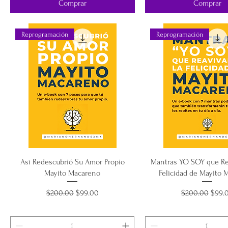
Comprar
Comprar
Reprogramación
Reprogramación
Así Redescubrió Su Amor Propio
Mantras YO SOY que Re
Mayito Macareno
Felicidad de Mayito 
Precio
Precio de oferta
Precio
Preci
$200.00
$99.00
$200.00
$99.