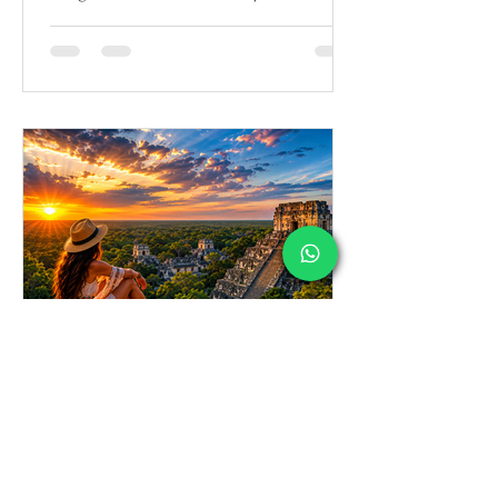
dejó huella en la edición 2026 de K’íiwik:
Feria Turística del Mundo Maya fue otro: 4
mil 876 citas de negocios concretadas
entre empresas, operadores turísticos,
destinos y representantes del sector
provenientes de varios países.
Mariano Hernández
4 jun
2 min de lectura
Yucatán: El destino
milenario que está