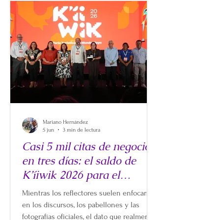
Mariano Hernández
5 jun
3 min de lectura
Casi 5 mil citas de negocios
en tres días: el saldo de
K’íiwik 2026 para el
turismo del Mundo Maya
Mientras los reflectores suelen enfocarse
en los discursos, los pabellones y las
fotografías oficiales, el dato que realmente