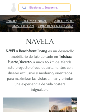
INICIO
ÚLTIMA UNIDAD
AMENIDADES
MASTER PLAN
OBRA 100% ENTREGADA
NAVELA
NAVELA Beachfront Living
es un desarrollo
inmobiliario de lujo ubicado en T
elchac
Puerto, Yucatán,
a unos 65 km de Mérida.
Este proyecto ofrece departamentos con
diseño exclusivo y moderno, orientados
para maximizar las vistas al mar y brindar
una experiencia de vida costera
inigualable.