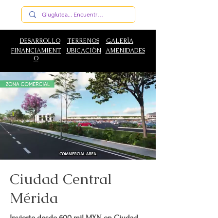
DESARROLLO
TERRENOS
GALERÍA
FINANCIAMIENT
UBICACIÓN
AMENIDADES
O
Ciudad Central
Mérida
Invierte desde 600 mil MXN en Ciudad