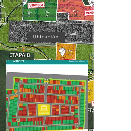
No estás comprando un lote
cualquiera: estás entrando a un
plan maestro que desde el trazado
ya piensa en plusvalía.
Ubicación