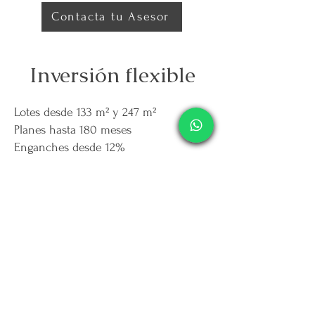
Contacta tu Asesor
Inversión flexible
Lotes desde 133 m² y 247 m²
Planes hasta 180 meses
Enganches desde 12%
Mensualidades accesibles sin bancos
ni buró. La entrada al proyecto no es
agresiva: está diseñada para sumar
inversionistas, no para excluirlos.
Apartar terreno