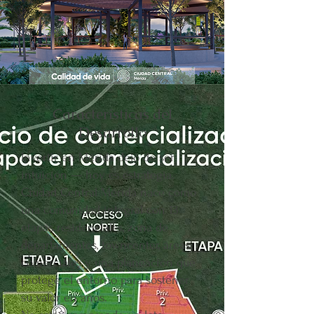
Características del
Desarrollo
Invertir en Mérida dejó de ser
intuición — hoy es estrategia.
Ciudad Central Mérida nace como
una comunidad integral con 13
etapas residenciales, zona de
departamentos, towncenter, áreas
comerciales y una planeación que
protege el entorno para sostener
su valor en años.