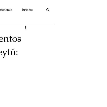
tronomía
Turismo
entos
eytú: