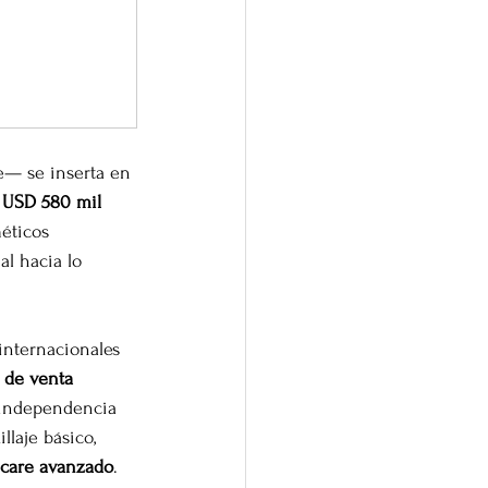
— se inserta en 
 
USD 580 mil 
éticos 
l hacia lo 
nternacionales 
 de venta 
 independencia 
laje básico, 
 care avanzado
.