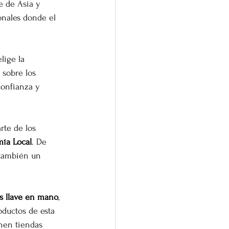
e de Asia y 
nales donde el 
lige la 
 sobre los 
confianza y 
arte de los 
ía Local
. De 
 también un 
s llave en mano
, 
ductos de esta 
enen tiendas 