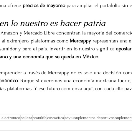
orma ofrece 
precios de mayoreo
 para ampliar el portafolio sin 
 en lo nuestro es hacer patria
 Amazon y Mercado Libre concentran la mayoría del comercio
s al extranjero, plataformas como 
Mercappy
 representan una al
sumidor y para el país. Invertir en lo nuestro significa 
apostar
ercano y una economía que se queda en México
.
emprender a través de Mercappy no es solo una decisión come
conómico
. Porque si queremos una economía mexicana fuerte,
ias plataformas. Y ese futuro comienza aquí, con cada clic pa
 electrónico
belleza
omnilife
cosmética
seytú
suplementos deportivos
suplemen