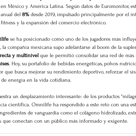
en México y América Latina. Según datos de Euromonitor, este
anual del 
8%
 desde 2019, impulsado principalmente por el int
 fitness y la expansión del comercio electrónico.
life
 se ha posicionado como uno de los jugadores más influy
1, la compañía mexicana supo adelantarse al boom de la supl
recta y multinivel
 que le permitió consolidar una red de más 
aíses
. Hoy, su portafolio de bebidas energéticas, polvos nutrici
r que busca mejorar su rendimiento deportivo, reforzar el s
 de energía en la vida cotidiana.
estra un desplazamiento interesante: de los productos “milagr
cia científica. Omnilife ha respondido a este reto con una est
gredientes de vanguardia como el colágeno hidrolizado, extr
 que conectan con un público más informado y exigente.