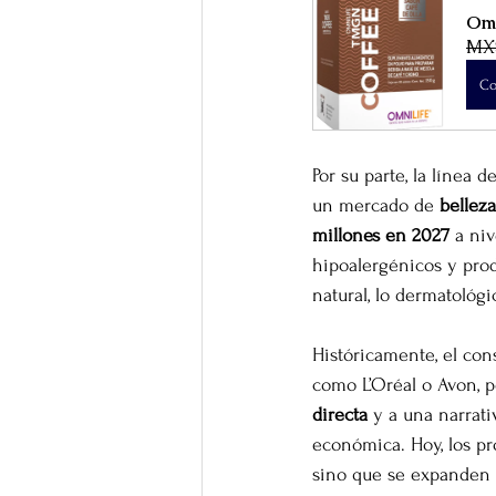
Omn
MX
Co
Por su parte, la línea 
un mercado de 
bellez
millones en 2027
 a ni
hipoalergénicos y prod
natural, lo dermatológi
Históricamente, el co
como L’Oréal o Avon, p
directa
 y a una narrat
económica. Hoy, los pr
sino que se expanden 