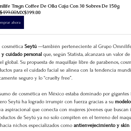
ilife Tmgn Coffee De Olla Caja Con 30 Sobres De 150g
$499.00
MX$399.00
mprar ahora
de cosmética 
Seytú
 —también perteneciente al Grupo Omnilife
a y cuidado personal
 que, según Statista, alcanzará un valor de
vel global. Su propuesta de maquillaje libre de parabenos, cosm
uctos para el cuidado facial se alinea con la tendencia mundia
camente seguro y lo “cruelty free”.
nsumo de cosmética en México estaba dominado por gigantes i
ero Seytú ha logrado irrumpir con fuerza gracias a su 
modelo
iva aspiracional que conecta con mujeres jóvenes que buscan
oductos de Seytú ya no solo compiten en el terreno del maquil
hacia nichos especializados como 
antienvejecimiento y skin