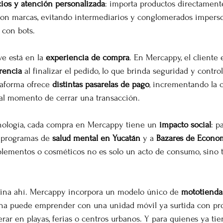
ios y atención personalizada
: importa productos directament
on marcas, evitando intermediarios y conglomerados imperso
 con bots.
e está en la 
experiencia de compra
. En Mercappy, el cliente e
rencia
 al finalizar el pedido, lo que brinda seguridad y control
taforma ofrece 
distintas pasarelas de pago
, incrementando la 
 al momento de cerrar una transacción.
cnología, cada compra en Mercappy tiene un 
impacto social
: p
 programas de 
salud mental en Yucatán
 y a 
Bazares de Econom
uplementos o cosméticos no es solo un acto de consumo, sino
ina ahí. Mercappy incorpora un modelo único de 
mototienda
na puede emprender con una unidad móvil ya surtida con pro
perar en playas, ferias o centros urbanos. Y para quienes ya ti