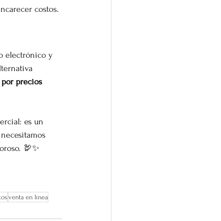
encarecer costos.
 electrónico y 
ternativa 
 por precios 
rcial: es un 
 necesitamos 
voroso. 🦃✨
tos
venta en línea