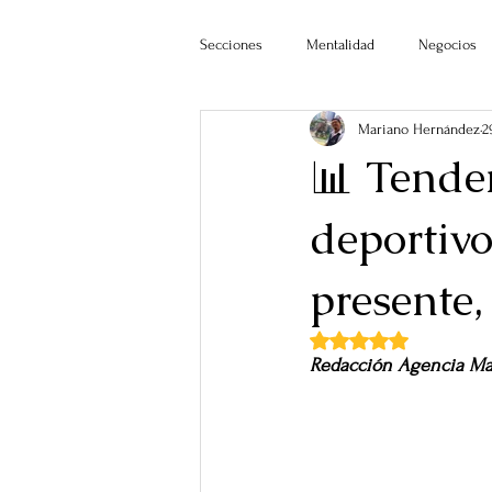
Secciones
Mentalidad
Negocios
Mariano Hernández
2
📊 Tende
deportivo
presente,
Obtuvo NaN de 5 estr
Redacción Agencia 