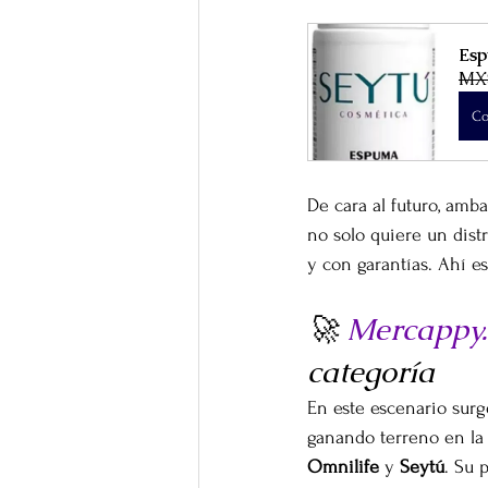
Esp
MX
Co
De cara al futuro, amba
no solo quiere un dist
y con garantías. Ahí e
🚀 
Mercappy
categoría
En este escenario surg
ganando terreno en la
Omnilife
 y 
Seytú
. Su 