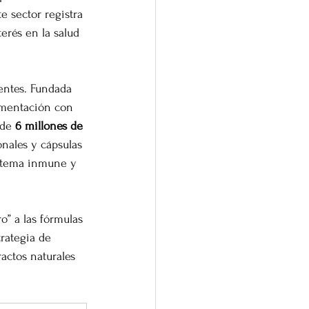
 sector registra 
erés en la salud 
entes. Fundada 
ementación con 
de 
6 millones de 
onales y cápsulas 
istema inmune y 
o” a las fórmulas 
rategia de 
actos naturales 