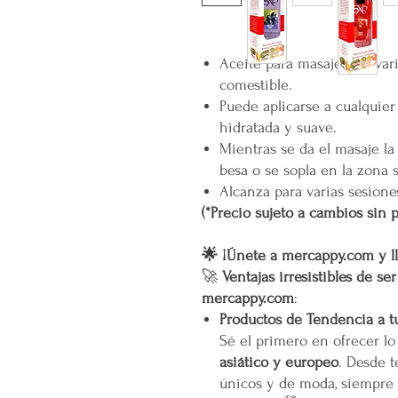
Aceite para masaje con var
comestible.
Puede aplicarse a cualquier 
hidratada y suave.
Mientras se da el masaje la
besa o se sopla en la zona s
Alcanza para varias sesione
(*Precio sujeto a cambios sin p
🌟 ¡Únete a mercappy.com y ll
🚀
Ventajas irresistibles de se
mercappy.com
:
Productos de Tendencia a t
Sé el primero en ofrecer l
asiático y europeo
. Desde t
únicos y de moda, siempre 