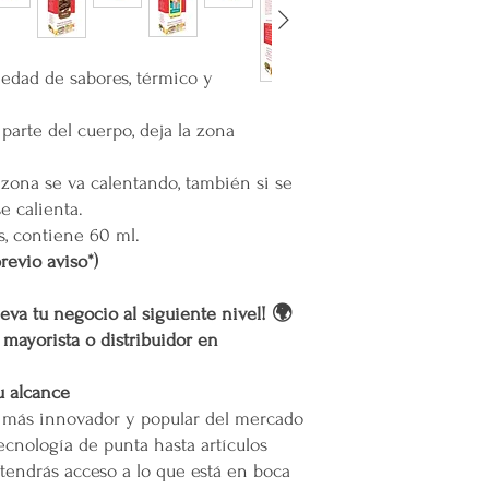
muertes provocadas
Área Metropolitana Ciu
Mercappy es una
e
partido político o 
oEl costo para esta zo
iedad de sabores, térmico y
Gracias por elegir
la cotización o pedido 
Plataforma 100% Me
oEn caso de que se difi
parte del cuerpo, deja la zona
a nuestro servicio, el 
permita el acceso. Las 
 zona se va calentando, también si se
Calles muy angostas.
e calienta.
Zonas prohibidas para
s, contiene 60 ml.
Puertas, escaleras o cu
maniobras de entrega.
revio aviso*)
Resto de la República 
eva tu negocio al siguiente nivel! 🌍
r mayorista o distribuidor en
oLas entregas se realiz
paquetería.
u alcance
oLos costos de envío d
o más innovador y popular del mercado
contratado, el cual está
servicio solicitado.
ecnología de punta hasta artículos
oTodos los pedidos en e
tendrás acceso a lo que está en boca
pie de calle o hasta do