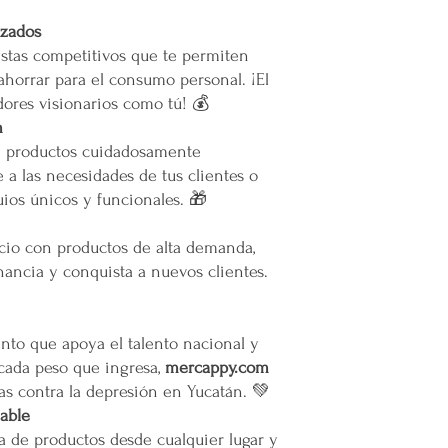
Restricciones
izados
No se vuelan los prod
stas competitivos que te permiten
No se usan elevadores
ahorrar para el consumo personal. ¡El
La empresa no se hace
ores visionarios como tú! 💰
infraestructura del inm
Todas las entregas se 
m
cocheras. No se suben p
e productos cuidadosamente
 a las necesidades de tus clientes o
Transparencia y Explica
ios únicos y funcionales. 🎁
Mercappy se compromet
y transparente con sus
ocio con productos de alta demanda,
las normativas de PRO
ancia y conquista a nuevos clientes.
Los tiempos de entrega 
Valoración del Cliente
La empresa valora a sus
to que apoya el talento nacional y
proporcionar un servici
 cada peso que ingresa,
mercappy.com
en todo México. La polí
as contra la depresión en Yucatán. 💚
garantizar que los paque
iable
en zonas extendidas, y 
a de productos desde cualquier lugar y
transparente cualquier 