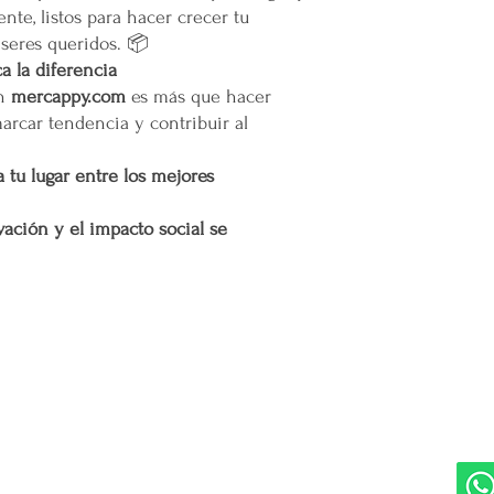
nte, listos para hacer crecer tu
Situaciones Especiales
 seres queridos. 📦
En ocasiones excepcion
 la diferencia
no ser posible debido 
en
mercappy.com
es más que hacer
remotas o zonas extend
marcar tendencia y contribuir al
Cargos por Zona Exten
 tu lugar entre los mejores
Si se determina que un
extendida, se aplicará u
adicionales incurridos 
ación y el impacto social se
cargo adicional tiene c
servicio y asegurar la 
y difíciles de alcanzar 
Esta política de envío 
satisfacción del cliente
DIVISIONES:
UBI
cualquier parte de Méx
Marketplace MERCAPPY
Mérida
extendidas, de manera 
Logística PAVOLANDO
con todas las normativ
RED
Bienes Raíces Mercappy (BRM)
proteger los derechos 
Programa de Comisiones MaMi
Bazares MERECE