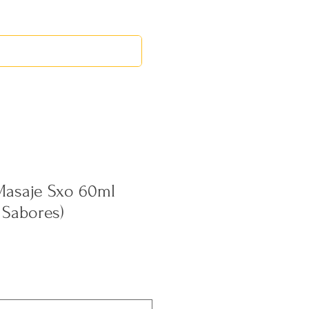
RED LEOS
EVENTOS
Masaje Sxo 60ml
 Sabores)
ecio
erta