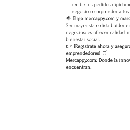
recibe tus pedidos rápidame
negocio o sorprender a tus
🌟
Elige mercappy.com y marca
Ser mayorista o distribuidor 
negocios: es ofrecer calidad, 
bienestar social.
👉
¡Regístrate ahora y asegura
emprendedores!
🛒
Mercappy.com: Donde la innov
encuentran.
CONÓCENOS...
Sobre la Startup
Nuestro CEO Fundador
Trabaja con Nosotros
Políticas de Privacidad
Términos y Condiciones