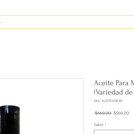
S
ENVÍOS
BIENES RAÍCES
REVISTA
Aceite Para 
(Variedad de
SKU: ACEITESSXOM
Precio
Pr
 $669.00 
$569.00
de
of
Sabor
*