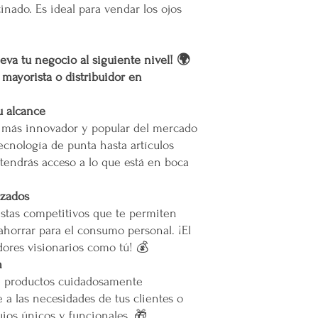
inado. Es ideal para vendar los ojos
a nuestro servicio, el 
permita el acceso. Las 
Calles muy angostas.
Zonas prohibidas para
eva tu negocio al siguiente nivel! 🌍
Puertas, escaleras o cu
r mayorista o distribuidor en
maniobras de entrega.
u alcance
Resto de la República 
o más innovador y popular del mercado
ecnología de punta hasta artículos
oLas entregas se realiz
tendrás acceso a lo que está en boca
paquetería.
oLos costos de envío d
contratado, el cual está
izados
servicio solicitado.
stas competitivos que te permiten
oTodos los pedidos en e
ahorrar para el consumo personal. ¡El
pie de calle o hasta do
ores visionarios como tú! 💰
Restricciones
m
No se vuelan los prod
e productos cuidadosamente
No se usan elevadores
La empresa no se hace
 a las necesidades de tus clientes o
infraestructura del inm
ios únicos y funcionales. 🎁