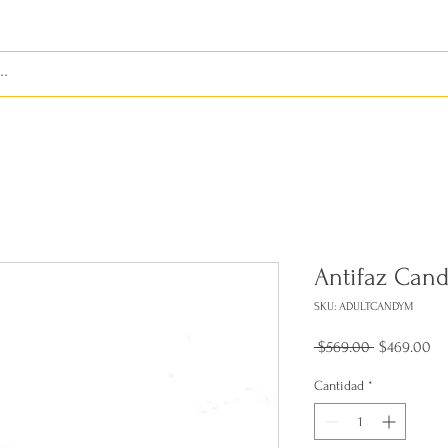
ENVÍOS
BIENES RAÍCES
REVISTA
RED LEOS
Antifaz Cand
SKU: ADULTCANDYM
Precio
Pr
 $569.00 
$469.00
de
of
Cantidad
*