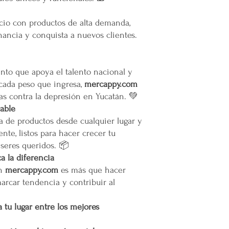
Todas las entregas se 
cocheras. No se suben p
ocio con productos de alta demanda,
ancia y conquista a nuevos clientes.
Transparencia y Explica
Mercappy se compromet
y transparente con sus
las normativas de PRO
to que apoya el talento nacional y
Los tiempos de entrega 
 cada peso que ingresa,
mercappy.com
as contra la depresión en Yucatán. 💚
Valoración del Cliente
iable
La empresa valora a sus
a de productos desde cualquier lugar y
proporcionar un servici
nte, listos para hacer crecer tu
en todo México. La polí
 seres queridos. 📦
garantizar que los paque
en zonas extendidas, y 
 la diferencia
transparente cualquier 
en
mercappy.com
es más que hacer
marcar tendencia y contribuir al
Situaciones Especiales
En ocasiones excepcion
 tu lugar entre los mejores
no ser posible debido 
remotas o zonas extend