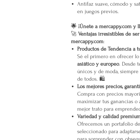
Antifaz suave, cómodo y sat
en juegos previos.
🌟 ¡Únete a mercappy.com y ll
🚀
Ventajas irresistibles de se
mercappy.com
:
Productos de Tendencia a t
Sé el primero en ofrecer l
asiático y europeo
. Desde t
únicos y de moda, siempre 
de todos. 🛍️
Los mejores precios, garant
Compra con precios mayori
maximizar tus ganancias o 
mejor trato para emprended
Variedad y calidad premiu
Ofrecemos un portafolio d
seleccionado para adaptarse
para sorprender con obsequ