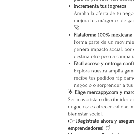
Incrementa tus ingresos
Amplía la oferta de tu neg
mejora tus márgenes de gan
🚀
Plataforma 100% mexicana
Forma parte de un movimien
genera impacto social: por
destina otro peso a campañ
Fácil acceso y entrega conf
Explora nuestra amplia gam
recibe tus pedidos rápidame
negocio o sorprender a tus
🌟
Elige mercappy.com y marca
Ser mayorista o distribuidor 
negocios: es ofrecer calidad, 
bienestar social.
👉
¡Regístrate ahora y asegura
emprendedores!
🛒