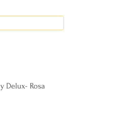
EVENTOS
MERCADILLO MID
y Delux- Rosa
ecio
erta