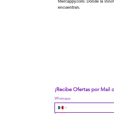
Mercappy.com: Donde la innov
encuentran.
CONÓCENOS...
Sobre la Startup
Nuestro CEO Fundador
Trabaja con Nosotros
Políticas de Privacidad
Términos y Condiciones
Pasarelas de Pago Seguras
Política de Devoluciones
¡Recibe Ofertas por Mail
Whatsapp