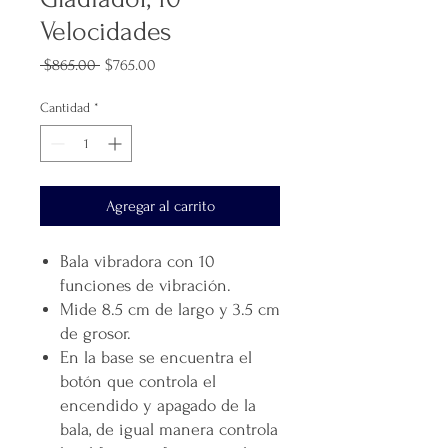
Velocidades
Precio
Precio
 $865.00 
$765.00
de
oferta
Cantidad
*
Agregar al carrito
Bala vibradora con 10
funciones de vibración.
Mide 8.5 cm de largo y 3.5 cm
de grosor.
En la base se encuentra el
botón que controla el
encendido y apagado de la
bala, de igual manera controla