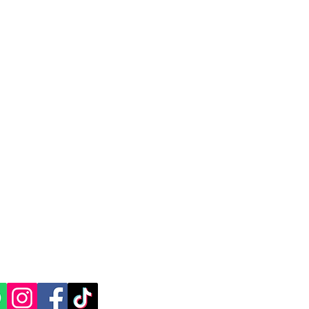
idas.
dida
 paquete debe ser enviado a una zona
n cargo adicional para cubrir los costos
por la empresa en la entrega. Este
omo objetivo mantener la calidad del
entrega de paquetes en destinos lejanos
en México.
tiene como objetivo asegurar la
 y garantizar la entrega de paquetes en
ico, incluso en ubicaciones remotas o
justa y transparente. Mercappy cumple
as y disposiciones de la PROFECO para
CACIÓN Y CONTACTO
del consumidor.
, Yucatán.​​
ES SOCIALES: