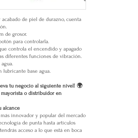
Gracias por elegir
la cotización o pedido 
Plataforma 100% Me
oEn caso de que se difi
a nuestro servicio, el 
y acabado de piel de durazno, cuenta
permita el acceso. Las 
ión.
Calles muy angostas.
m de grosor.
Zonas prohibidas para
botón para controlarla.
Puertas, escaleras o cu
maniobras de entrega.
que controla el encendido y apagado
 las diferentes funciones de vibración.
Resto de la República 
 agua.
 lubricante base agua.
oLas entregas se realiz
paquetería.
eva tu negocio al siguiente nivel! 🌍
oLos costos de envío d
r mayorista o distribuidor en
contratado, el cual está
servicio solicitado.
oTodos los pedidos en e
u alcance
pie de calle o hasta do
o más innovador y popular del mercado
Restricciones
ecnología de punta hasta artículos
No se vuelan los prod
tendrás acceso a lo que está en boca
No se usan elevadores
La empresa no se hace