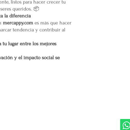
nte, listos para hacer crecer tu
remotas o zonas extend
 seres queridos. 📦
 la diferencia
Cargos por Zona Exten
en
mercappy.com
es más que hacer
Si se determina que un
extendida, se aplicará u
marcar tendencia y contribuir al
adicionales incurridos 
cargo adicional tiene c
 tu lugar entre los mejores
servicio y asegurar la 
y difíciles de alcanzar 
ación y el impacto social se
Esta política de envío 
satisfacción del cliente
cualquier parte de Méx
extendidas, de manera 
con todas las normativ
DIVISIONES:
UBI
proteger los derechos 
Marketplace MERCAPPY
Mérida
Logística PAVOLANDO
RED
Bienes Raíces Mercappy (BRM)
Programa de Comisiones MaMi
Bazares MERECE
Cámara Empresarial CESMEX