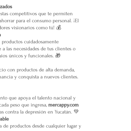
izados
infraestructura del inm
Todas las entregas se 
stas competitivos que te permiten
cocheras. No se suben p
ahorrar para el consumo personal. ¡El
ores visionarios como tú! 💰
Transparencia y Explica
m
Mercappy se compromet
e productos cuidadosamente
y transparente con sus
 a las necesidades de tus clientes o
las normativas de PRO
ios únicos y funcionales. 🎁
Los tiempos de entrega 
Valoración del Cliente
ocio con productos de alta demanda,
La empresa valora a sus
ancia y conquista a nuevos clientes.
proporcionar un servici
en todo México. La polí
garantizar que los paque
to que apoya el talento nacional y
en zonas extendidas, y 
 cada peso que ingresa,
mercappy.com
transparente cualquier 
as contra la depresión en Yucatán. 💚
Situaciones Especiales
iable
En ocasiones excepcion
a de productos desde cualquier lugar y
no ser posible debido 