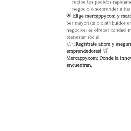
recibe tus pedidos rápidame
negocio o sorprender a tus
🌟
Elige mercappy.com y marca
Ser mayorista o distribuidor 
negocios: es ofrecer calidad, 
bienestar social.
👉
¡Regístrate ahora y asegura
emprendedores!
🛒
Mercappy.com: Donde la innov
encuentran.
CONÓCENOS...
Sobre la Startup
Nuestro CEO Fundador
Trabaja con Nosotros
Políticas de Privacidad
Términos y Condiciones
Pasarelas de Pago Seguras