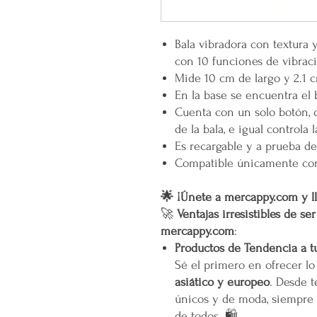
Bala vibradora con textura 
con 10 funciones de vibrac
Mide 10 cm de largo y 2.1 c
En la base se encuentra el 
Cuenta con un solo botón, 
de la bala, e igual controla
Es recargable y a prueba de
Compatible únicamente con
🌟 ¡Únete a mercappy.com y ll
🚀
Ventajas irresistibles de se
mercappy.com
:
Productos de Tendencia a t
Sé el primero en ofrecer l
asiático y europeo
. Desde t
únicos y de moda, siempre 
de todos. 🛍️