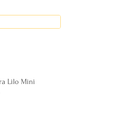
RED LEOS
EVENTOS
ra Lilo Mini
a
ecio
rta