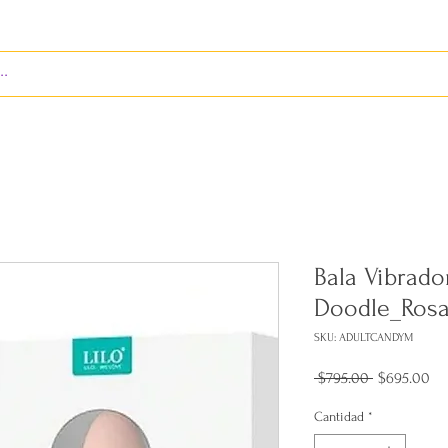
S
ENVÍOS
BIENES RAÍCES
REVISTA
Bala Vibrado
Doodle_Ros
SKU: ADULTCANDYM
Precio
Pr
 $795.00 
$695.00
de
ofe
Cantidad
*