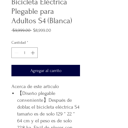
Bicicleta Eléctrica
Plegable para
Adultos S4 (Blanca)
Precio
Precio
 $9,999.00 
$8,999.00
de
oferta
Cantidad
*
Agregar al carrito
Acerca de este artículo
【Diseño plegable
conveniente】Después de
doblar, el bicicleta eléctrica S4
tamaño es de solo 129 * 22 *
64 cm y el peso es de solo
22,8 kg. Fácil de plegar con