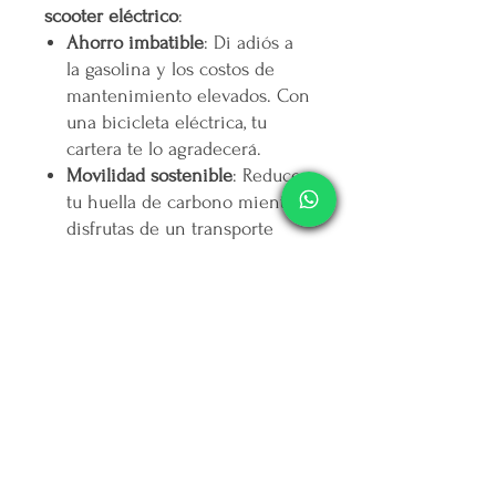
scooter eléctrico
:
Ahorro imbatible
: Di adiós a
la gasolina y los costos de
mantenimiento elevados. Con
una bicicleta eléctrica, tu
cartera te lo agradecerá.
Movilidad sostenible
: Reduce
tu huella de carbono mientras
disfrutas de un transporte
ecológico y silencioso. 🌍
Ejercicio a tu ritmo
: Combina
el esfuerzo físico con el
motor eléctrico según lo
necesites. ¡Tú decides cuánto
pedalear! 💪
Adiós al tráfico
: Despídete de
los embotellamientos y llega
más rápido a donde quieras.
Comodidad y estilo
: Diseños