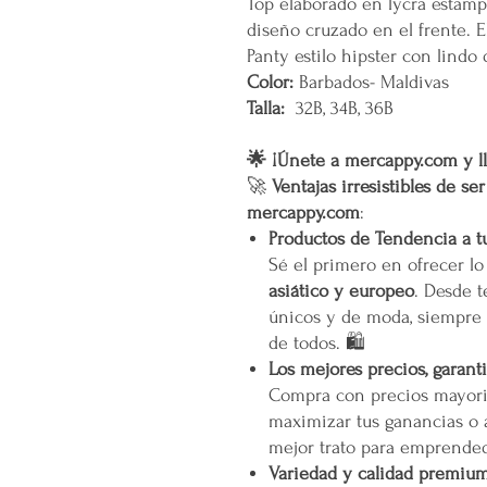
Top elaborado en lycra estam
diseño cruzado en el frente. El
Panty estilo hipster con lindo 
Color:
Barbados- Maldivas
Talla:
32B, 34B, 36B
🌟 ¡Únete a mercappy.com y ll
🚀
Ventajas irresistibles de se
mercappy.com
:
Productos de Tendencia a t
Sé el primero en ofrecer l
asiático y europeo
. Desde t
únicos y de moda, siempre 
de todos. 🛍️
Los mejores precios, garant
Compra con precios mayori
maximizar tus ganancias o 
mejor trato para emprended
Variedad y calidad premiu