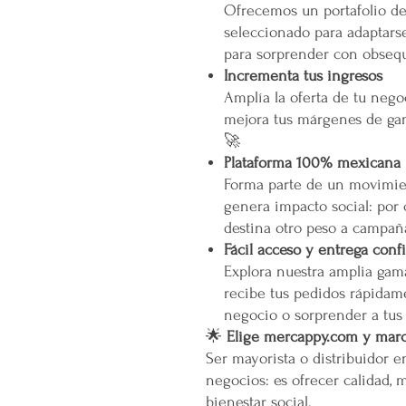
Ofrecemos un portafolio d
seleccionado para adaptarse
para sorprender con obsequ
Incrementa tus ingresos
Amplía la oferta de tu neg
mejora tus márgenes de gan
🚀
Plataforma 100% mexicana
Forma parte de un movimien
genera impacto social: por
destina otro peso a campañ
Fácil acceso y entrega conf
Explora nuestra amplia gam
recibe tus pedidos rápidame
negocio o sorprender a tus
🌟
Elige mercappy.com y marca
Ser mayorista o distribuidor 
negocios: es ofrecer calidad, 
bienestar social.