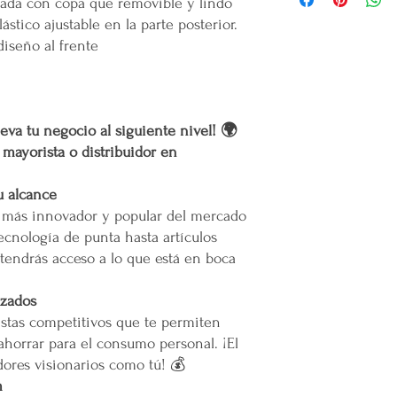
pada con copa que removible y lindo
Gracias
por confiar
emprendedor y prod
ástico ajustable en la parte posterior.
Costo de Envío
productos.
Mental en Yucatán, 
diseño al frente
muertes provocadas
Área Metropolitana Ciu
Mercappy es una
e
partido político o 
oEl costo para esta zo
Gracias por elegir
la cotización o pedido 
eva tu negocio al siguiente nivel! 🌍
Plataforma 100% Me
oEn caso de que se difi
r mayorista o distribuidor en
a nuestro servicio, el 
permita el acceso. Las 
Calles muy angostas.
u alcance
Zonas prohibidas para
o más innovador y popular del mercado
Puertas, escaleras o cu
ecnología de punta hasta artículos
maniobras de entrega.
tendrás acceso a lo que está en boca
Resto de la República 
izados
stas competitivos que te permiten
oLas entregas se realiz
paquetería.
ahorrar para el consumo personal. ¡El
oLos costos de envío d
ores visionarios como tú! 💰
contratado, el cual está
m
servicio solicitado.