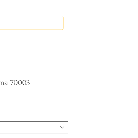
RED LEOS
EVENTOS
ama 70003
recio
e
ferta