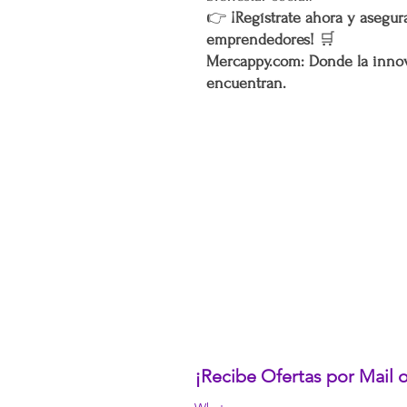
👉
¡Regístrate ahora y asegura
emprendedores!
🛒
Mercappy.com: Donde la innov
encuentran.
CONÓCENOS...
Sobre la Startup
Nuestro CEO Fundador
Trabaja con Nosotros
Políticas de Privacidad
Términos y Condiciones
Pasarelas de Pago Seguras
Política de Devoluciones
¡Recibe Ofertas por Mail