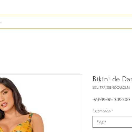
S
ENVÍOS
BIENES RAÍCES
REVISTA
Bikini de D
SKU: TRAJESBÑOCAROLM
Precio
P
 $1,099.00 
$999.00
d
o
Estampado
*
Elegir