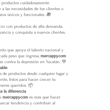
e productos cuidadosamente
oTodos los pedidos en e
 a las necesidades de tus clientes o
pie de calle o hasta do
ios únicos y funcionales. 🎁
Restricciones
No se vuelan los prod
No se usan elevadores
ocio con productos de alta demanda,
La empresa no se hace
ancia y conquista a nuevos clientes.
infraestructura del inm
Todas las entregas se 
cocheras. No se suben p
to que apoya el talento nacional y
 cada peso que ingresa,
mercappy.com
Transparencia y Explica
as contra la depresión en Yucatán. 💚
Mercappy se compromet
y transparente con sus
iable
las normativas de PRO
a de productos desde cualquier lugar y
Los tiempos de entrega 
nte, listos para hacer crecer tu
 seres queridos. 📦
Valoración del Cliente
 la diferencia
La empresa valora a sus
en
mercappy.com
es más que hacer
proporcionar un servici
marcar tendencia y contribuir al
en todo México. La polí
garantizar que los paque