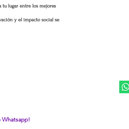
 tu lugar entre los mejores
en zonas extendidas, y 
transparente cualquier 
ación y el impacto social se
Situaciones Especiales
En ocasiones excepcion
no ser posible debido 
remotas o zonas extend
DIVISIONES:
UBI
Cargos por Zona Exten
Marketplace MERCAPPY
Mérida
Si se determina que un
Logística PAVOLANDO
extendida, se aplicará u
RED
Bienes Raíces Mercappy (BRM)
adicionales incurridos 
Programa de Comisiones MaMi
cargo adicional tiene c
Bazares MERECE
servicio y asegurar la 
Cámara Empresarial CESMEX
y difíciles de alcanzar 
Revista Digital MERCAPPY
Esta política de envío 
satisfacción del cliente
cualquier parte de Méx
extendidas, de manera 
 o Whatsapp!
con todas las normativ
proteger los derechos 