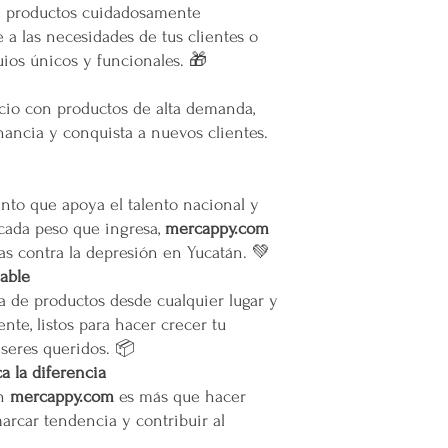
servicio solicitado.
e productos cuidadosamente
oTodos los pedidos en e
 a las necesidades de tus clientes o
pie de calle o hasta do
ios únicos y funcionales. 🎁
Restricciones
No se vuelan los prod
ocio con productos de alta demanda,
No se usan elevadores
ancia y conquista a nuevos clientes.
La empresa no se hace
infraestructura del inm
Todas las entregas se 
cocheras. No se suben p
to que apoya el talento nacional y
 cada peso que ingresa,
mercappy.com
Transparencia y Explica
as contra la depresión en Yucatán. 💚
Mercappy se compromet
iable
y transparente con sus
a de productos desde cualquier lugar y
las normativas de PRO
Los tiempos de entrega 
nte, listos para hacer crecer tu
 seres queridos. 📦
Valoración del Cliente
 la diferencia
La empresa valora a sus
en
mercappy.com
es más que hacer
proporcionar un servici
marcar tendencia y contribuir al
en todo México. La polí
garantizar que los paque