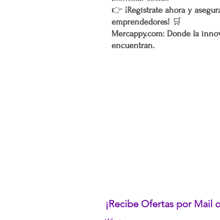
👉
¡Regístrate ahora y asegura
emprendedores!
🛒
Mercappy.com: Donde la innov
encuentran.
CONÓCENOS...
Sobre la Startup
Nuestro CEO Fundador
Trabaja con Nosotros
Políticas de Privacidad
Términos y Condiciones
Pasarelas de Pago Seguras
Política de Devoluciones
¡Recibe Ofertas por Mail