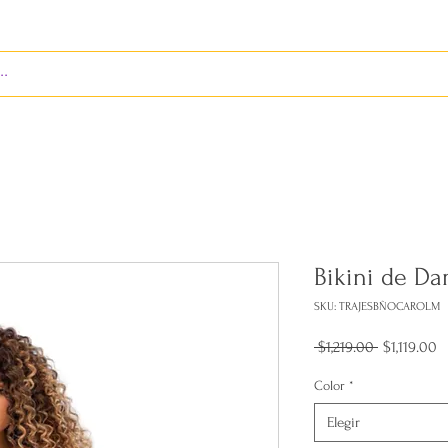
S
ENVÍOS
BIENES RAÍCES
REVISTA
Bikini de D
SKU: TRAJESBÑOCAROLM
Precio
P
 $1,219.00 
$1,119.00
d
o
Color
*
Elegir