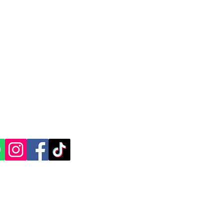
para gestionar de manera justa y
cargo adicional necesario.
ales, la entrega de un paquete puede
a diversas razones, como ubicaciones
idas.
CACIÓN Y CONTACTO
dida
, Yucatán.​​
 paquete debe ser enviado a una zona
n cargo adicional para cubrir los costos
ES SOCIALES:
por la empresa en la entrega. Este
omo objetivo mantener la calidad del
entrega de paquetes en destinos lejanos
en México.
tiene como objetivo asegurar la
 y garantizar la entrega de paquetes en
ico, incluso en ubicaciones remotas o
justa y transparente. Mercappy cumple
as y disposiciones de la PROFECO para
del consumidor.