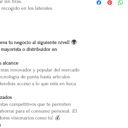
r sin tiras.
lanzamiento de
nue
Gracias
por confiar
 recogido en los laterales.
emprendedor y prod
Costo de Envío
productos.
Mental en Yucatán, 
muertes provocadas
Área Metropolitana Ciu
Mercappy es una
e
partido político o 
oEl costo para esta zo
Gracias por elegir
la cotización o pedido 
eva tu negocio al siguiente nivel! 🌍
Plataforma 100% Me
oEn caso de que se difi
r mayorista o distribuidor en
a nuestro servicio, el 
permita el acceso. Las 
u alcance
Calles muy angostas.
o más innovador y popular del mercado
Zonas prohibidas para
Puertas, escaleras o cu
ecnología de punta hasta artículos
maniobras de entrega.
tendrás acceso a lo que está en boca
Resto de la República 
izados
stas competitivos que te permiten
oLas entregas se realiz
ahorrar para el consumo personal. ¡El
paquetería.
ores visionarios como tú! 💰
oLos costos de envío d
contratado, el cual está
m