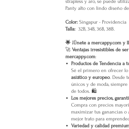
strapless y aro, se puede utiliza
Panty alto con lindo diseño de
Color:
Singapur - Providencia
Talla:
32B, 34B, 36B, 38B.
🌟 ¡Únete a mercappy.com y ll
🚀
Ventajas irresistibles de se
mercappy.com
:
Productos de Tendencia a t
Sé el primero en ofrecer l
asiático y europeo
. Desde t
únicos y de moda, siempre 
de todos. 🛍️
Los mejores precios, garant
Compra con precios mayori
maximizar tus ganancias o 
mejor trato para emprended
Variedad y calidad premiu