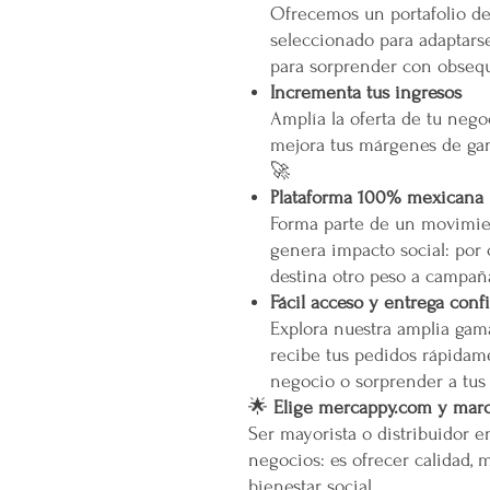
Ofrecemos un portafolio d
seleccionado para adaptarse
para sorprender con obsequ
Incrementa tus ingresos
Amplía la oferta de tu neg
mejora tus márgenes de gan
🚀
Plataforma 100% mexicana
Forma parte de un movimien
genera impacto social: por
destina otro peso a campañ
Fácil acceso y entrega conf
Explora nuestra amplia gam
recibe tus pedidos rápidame
negocio o sorprender a tus
🌟
Elige mercappy.com y marca
Ser mayorista o distribuidor 
negocios: es ofrecer calidad, 
bienestar social.