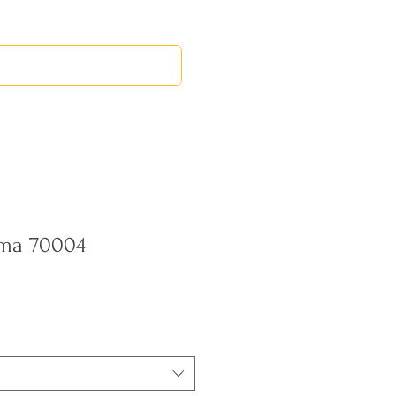
RED LEOS
EVENTOS
ama 70004
recio
e
ferta