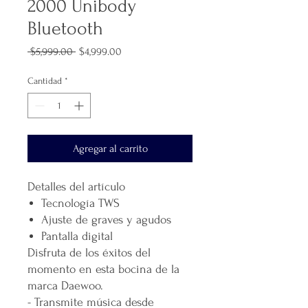
2000 Unibody
Bluetooth
Precio
Precio
 $5,999.00 
$4,999.00
de
oferta
Cantidad
*
Agregar al carrito
Detalles del artículo
Tecnología TWS
Ajuste de graves y agudos
Pantalla digital
Disfruta de los éxitos del
momento en esta bocina de la
marca Daewoo.
- Transmite música desde