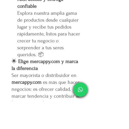
confiable
Explora nuestra amplia gama
de productos desde cualquier
lugar y recibe tus pedidos
rápidamente, listos para hacer
crecer tu negocio o
sorprender a tus seres
queridos. 📦
🌟
Elige mercappy.com y marca
la diferencia
Ser mayorista o distribuidor en
mercappy.com
es más que hacer
negocios: es ofrecer calidad,
marcar tendencia y contribuir al
bienestar social.
👉
¡Regístrate ahora y asegura
tu lugar entre los mejores
emprendedores!
🛒