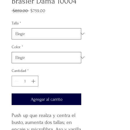
Brasier Dama 10004
Precio
Precio
 $859.00 
$759.00
de
oferta
Talla
*
Color
*
Cantidad
*
Agregar al carrito
Push up que realza y centra el
busto, aumenta dos tallas; en
encaje y microfibra. Aro y varilla