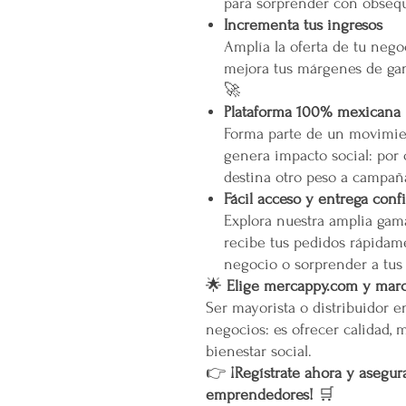
para sorprender con obsequ
Incrementa tus ingresos
Amplía la oferta de tu neg
mejora tus márgenes de gan
🚀
Plataforma 100% mexicana
Forma parte de un movimien
genera impacto social: por
destina otro peso a campañ
Fácil acceso y entrega conf
Explora nuestra amplia gam
recibe tus pedidos rápidame
negocio o sorprender a tus
🌟
Elige mercappy.com y marca
Ser mayorista o distribuidor 
negocios: es ofrecer calidad, 
bienestar social.
👉
¡Regístrate ahora y asegura
emprendedores!
🛒