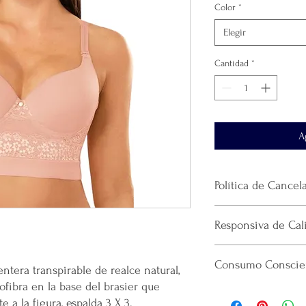
Color
*
Elegir
Cantidad
*
A
Política de Cancel
No
se realiza devol
Responsiva de Cal
producto.
El envío se realiza 
Mercappy se esfuerza p
paquetería
que haya
Consumo Conscien
confiable y eficiente a
ntera transpirable de realce natural,
La plataforma se de
cumpliendo con las norm
que realicé la paque
rofibra en la base del brasier que
Por cada venta desi
Consumidor (PROFECO)
recomendamos guar
 a la figura, espalda 3 X 3.
lanzamiento de
nue