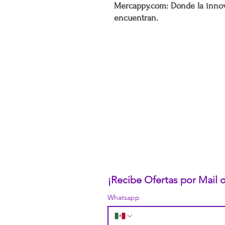
Mercappy.com: Donde la innov
encuentran.
CONÓCENOS...
Sobre la Startup
Nuestro CEO Fundador
Trabaja con Nosotros
Políticas de Privacidad
Términos y Condiciones
Pasarelas de Pago Seguras
Política de Devoluciones
¡Recibe Ofertas por Mail
Whatsapp