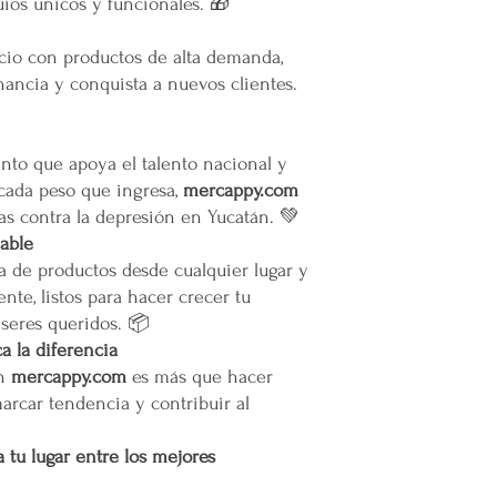
ios únicos y funcionales. 🎁
oTodos los pedidos en e
pie de calle o hasta do
ocio con productos de alta demanda,
Restricciones
ancia y conquista a nuevos clientes.
No se vuelan los prod
No se usan elevadores
La empresa no se hace
infraestructura del inm
to que apoya el talento nacional y
Todas las entregas se 
 cada peso que ingresa,
mercappy.com
cocheras. No se suben p
as contra la depresión en Yucatán. 💚
iable
Transparencia y Explica
a de productos desde cualquier lugar y
Mercappy se compromet
nte, listos para hacer crecer tu
y transparente con sus
 seres queridos. 📦
las normativas de PRO
Los tiempos de entrega 
 la diferencia
en
mercappy.com
es más que hacer
Valoración del Cliente
marcar tendencia y contribuir al
La empresa valora a sus
proporcionar un servici
 tu lugar entre los mejores
en todo México. La polí
garantizar que los paque