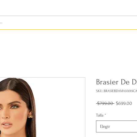
S
ENVÍOS
BIENES RAÍCES
REVISTA
Brasier De 
SKU: BRASIERDAMA10019
Precio
Pr
 $799.00 
$699.00
de
of
Talla
*
Elegir