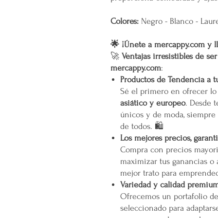
Colores:
Negro - Blanco - Laure
🌟 ¡Únete a mercappy.com y ll
🚀
Ventajas irresistibles de se
mercappy.com
:
Productos de Tendencia a t
Sé el primero en ofrecer l
asiático y europeo
. Desde t
únicos y de moda, siempre 
de todos. 🛍️
Los mejores precios, garant
Compra con precios mayori
maximizar tus ganancias o 
mejor trato para emprended
Variedad y calidad premiu
Ofrecemos un portafolio d
seleccionado para adaptarse