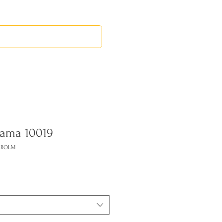
RED LEOS
EVENTOS
Dama 10019
CAROLM
ecio
erta