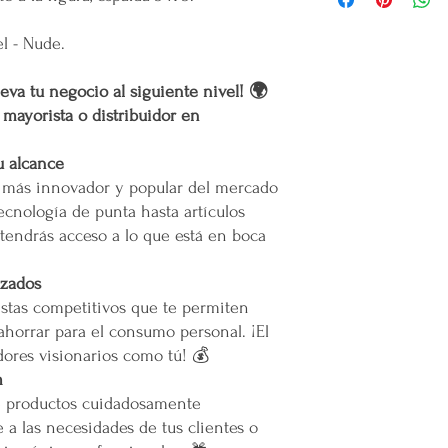
Gracias
por confiar
emprendedor y prod
Costo de Envío
productos.
l - Nude.
Mental en Yucatán, 
muertes provocadas
Área Metropolitana Ciu
Mercappy es una
e
eva tu negocio al siguiente nivel! 🌍
partido político o 
oEl costo para esta zo
r mayorista o distribuidor en
Gracias por elegir
la cotización o pedido 
Plataforma 100% Me
oEn caso de que se difi
u alcance
a nuestro servicio, el 
o más innovador y popular del mercado
permita el acceso. Las 
ecnología de punta hasta artículos
Calles muy angostas.
tendrás acceso a lo que está en boca
Zonas prohibidas para
Puertas, escaleras o cu
maniobras de entrega.
izados
stas competitivos que te permiten
Resto de la República 
ahorrar para el consumo personal. ¡El
ores visionarios como tú! 💰
oLas entregas se realiz
m
paquetería.
e productos cuidadosamente
oLos costos de envío d
contratado, el cual está
 a las necesidades de tus clientes o
servicio solicitado.