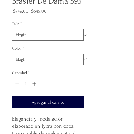
Brasier De Dama 593
Precio
Precio
 $749.00 
$649.00
de
oferta
Talla
*
Color
*
Cantidad
*
Agregar al carrito
Elegancia y modelación,
elaborado en lycra con copa
transpirable de realce natural,