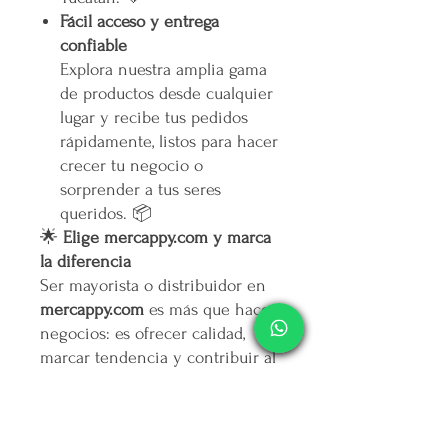
Fácil acceso y entrega
confiable
Explora nuestra amplia gama
de productos desde cualquier
lugar y recibe tus pedidos
rápidamente, listos para hacer
crecer tu negocio o
sorprender a tus seres
queridos. 📦
🌟
Elige mercappy.com y marca
la diferencia
Ser mayorista o distribuidor en
mercappy.com
es más que hacer
negocios: es ofrecer calidad,
marcar tendencia y contribuir al
bienestar social.
👉
¡Regístrate ahora y asegura
tu lugar entre los mejores