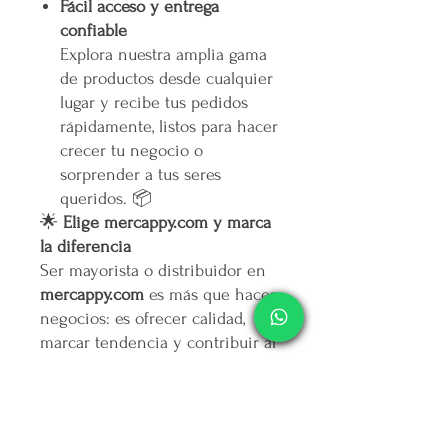
Fácil acceso y entrega
confiable
Explora nuestra amplia gama
de productos desde cualquier
lugar y recibe tus pedidos
rápidamente, listos para hacer
crecer tu negocio o
sorprender a tus seres
queridos. 📦
🌟
Elige mercappy.com y marca
la diferencia
Ser mayorista o distribuidor en
mercappy.com
es más que hacer
negocios: es ofrecer calidad,
marcar tendencia y contribuir al
bienestar social.
👉
¡Regístrate ahora y asegura
tu lugar entre los mejores
emprendedores!
🛒