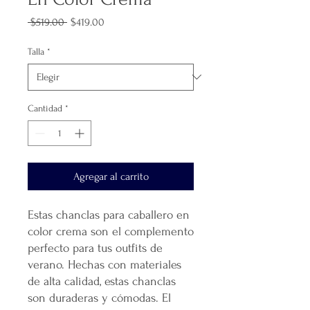
Precio
Precio
 $519.00 
$419.00
de
oferta
Talla
*
Cantidad
*
Agregar al carrito
Estas chanclas para caballero en
color crema son el complemento
perfecto para tus outfits de
verano. Hechas con materiales
de alta calidad, estas chanclas
son duraderas y cómodas. El