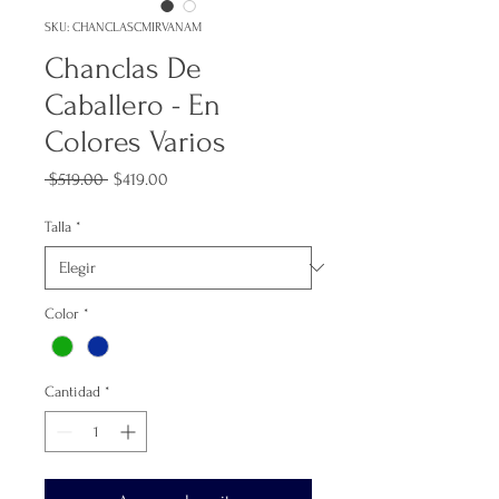
SKU: CHANCLASCMIRVANAM
Chanclas De
Caballero - En
Colores Varios
Precio
Precio
 $519.00 
$419.00
de
oferta
Talla
*
Color
*
Cantidad
*