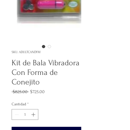
SKU: ADULTCANDYM
Kit de Bala Vibradora
Con Forma de
Conejito
Precio
Precio
 $825.00 
$725.00
de
oferta
Cantidad
*