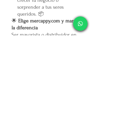
crecer tu negocio o
sorprender a tus seres
queridos. 📦
🌟
Elige mercappy.com y marca
la diferencia
Ser mayorista o distribuidor en
mercappy.com
es más que hacer
negocios: es ofrecer calidad,
marcar tendencia y contribuir al
bienestar social.
👉
¡Regístrate ahora y asegura
tu lugar entre los mejores
emprendedores!
🛒
Mercappy.com: Donde la
innovación y el impacto social
se encuentran.
Política de Cancelación