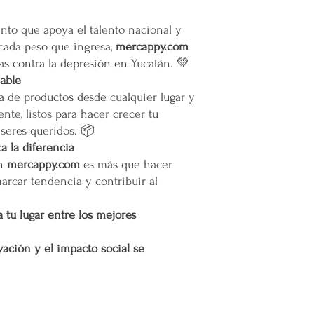
oTodos los pedidos en e
pie de calle o hasta do
to que apoya el talento nacional y
Restricciones
 cada peso que ingresa,
mercappy.com
No se vuelan los prod
as contra la depresión en Yucatán. 💚
No se usan elevadores
iable
La empresa no se hace
a de productos desde cualquier lugar y
infraestructura del inm
nte, listos para hacer crecer tu
Todas las entregas se 
 seres queridos. 📦
cocheras. No se suben p
 la diferencia
Transparencia y Explica
en
mercappy.com
es más que hacer
Mercappy se compromet
marcar tendencia y contribuir al
y transparente con sus
las normativas de PRO
 tu lugar entre los mejores
Los tiempos de entrega 
ación y el impacto social se
Valoración del Cliente
La empresa valora a sus
proporcionar un servici
en todo México. La polí
garantizar que los paque