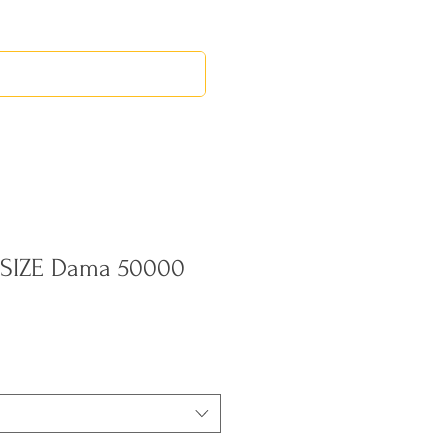
RED LEOS
EVENTOS
RSIZE Dama 50000
Precio
de
oferta