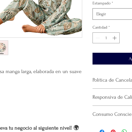
Estampado
*
Elegir
Cantidad
*
A
sa manga larga, elaborada en un suave
Política de Cancel
No
se realiza devol
Responsiva de Cal
producto.
El envío se realiza 
Mercappy se esfuerza p
paquetería
que haya
Consumo Conscien
confiable y eficiente a
La plataforma se de
cumpliendo con las norm
que realicé la paque
Por cada venta desi
Consumidor (PROFECO)
eva tu negocio al siguiente nivel! 🌍
recomendamos guar
lanzamiento de
nue