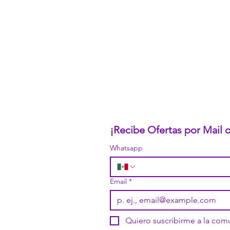
CONÓCENOS...
Sobre la Startup
Nuestro CEO Fundador
Trabaja con Nosotros
Políticas de Privacidad
Términos y Condiciones
Pasarelas de Pago Seguras
Política de Devoluciones
¡Recibe Ofertas por Mail
Whatsapp
Email
*
Quiero suscribirme a la co