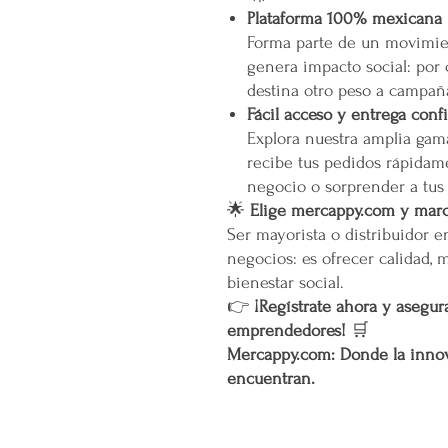
Plataforma 100% mexicana
Forma parte de un movimien
genera impacto social: por
destina otro peso a campañ
Fácil acceso y entrega conf
Explora nuestra amplia gam
recibe tus pedidos rápidame
negocio o sorprender a tus
🌟
Elige mercappy.com y marca
Ser mayorista o distribuidor 
negocios: es ofrecer calidad, 
bienestar social.
👉
¡Regístrate ahora y asegura
emprendedores!
🛒
Mercappy.com: Donde la innov
encuentran.