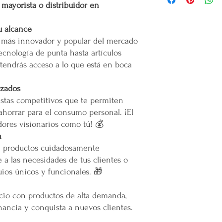
r mayorista o distribuidor en
Gracias
por confiar
emprendedor y prod
Costo de Envío
productos.
Mental en Yucatán, 
u alcance
muertes provocadas
Área Metropolitana Ciu
o más innovador y popular del mercado
Mercappy es una
e
ecnología de punta hasta artículos
partido político o 
oEl costo para esta zo
Gracias por elegir
tendrás acceso a lo que está en boca
la cotización o pedido 
Plataforma 100% Me
oEn caso de que se difi
a nuestro servicio, el 
izados
permita el acceso. Las 
stas competitivos que te permiten
Calles muy angostas.
ahorrar para el consumo personal. ¡El
Zonas prohibidas para
ores visionarios como tú! 💰
Puertas, escaleras o cu
m
maniobras de entrega.
e productos cuidadosamente
Resto de la República 
 a las necesidades de tus clientes o
ios únicos y funcionales. 🎁
oLas entregas se realiz
paquetería.
ocio con productos de alta demanda,
oLos costos de envío d
ancia y conquista a nuevos clientes.
contratado, el cual está
servicio solicitado.