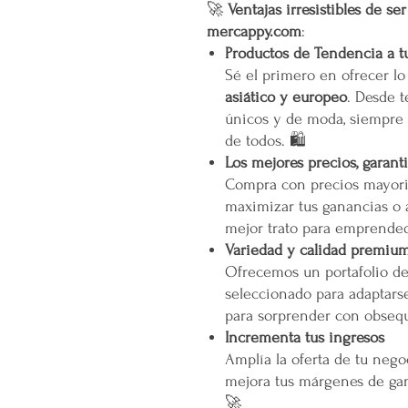
🚀
Ventajas irresistibles de se
mercappy.com
:
Productos de Tendencia a t
Sé el primero en ofrecer l
asiático y europeo
. Desde t
únicos y de moda, siempre 
de todos. 🛍️
Los mejores precios, garant
Compra con precios mayori
maximizar tus ganancias o 
mejor trato para emprended
Variedad y calidad premiu
Ofrecemos un portafolio d
seleccionado para adaptarse
para sorprender con obsequ
Incrementa tus ingresos
Amplía la oferta de tu neg
mejora tus márgenes de gan
🚀