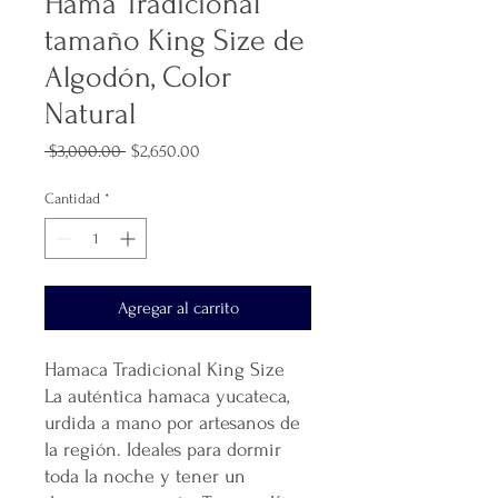
Hama Tradicional
tamaño King Size de
Algodón, Color
Natural
Precio
Precio
 $3,000.00 
$2,650.00
de
oferta
Cantidad
*
Agregar al carrito
Hamaca Tradicional King Size
La auténtica hamaca yucateca,
urdida a mano por artesanos de
la región. Ideales para dormir
toda la noche y tener un