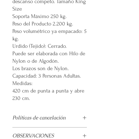
descanso competo. Tamaño King
Size
Soporta Máximo 250 kg.
Peso del Producto 2.200 kg.
Peso volumétrico ya empacado: 5
kg.
Urdido (Tejido): Cerrado.
Puede ser elaborada con Hilo de
Nylon o de Algodón.
Los brazos son de Nylon.
Capacidad: 3 Personas Adultas.
Medidas:
420 cm de punta a punta y abre
230 cm.
Políticas de cancelación
30 días de garantía por defectos en la
OBSERVACIONES
elaboración.