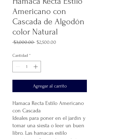
Hamaca Recta Estilo
Americano con
Cascada de Algodón
color Natural
Precio
Precio
 $3,000.00 
$2,500.00
de
oferta
Cantidad
*
Agregar al carrito
Hamaca Recta Estilo Americano
con Cascada
Ideales para poner en el jardín y
tomar una siesta o leer un buen
libro. Las hamacas estilo