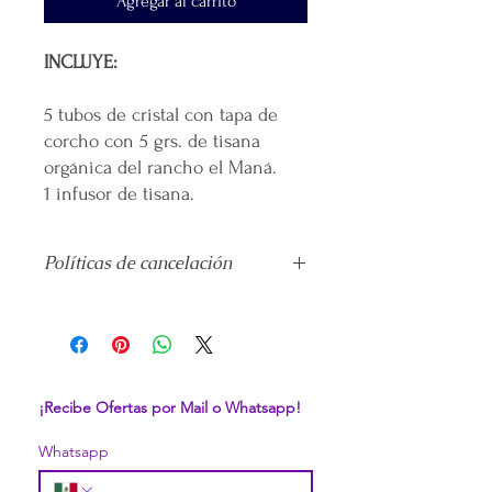
Agregar al carrito
INCLUYE:
5 tubos de cristal con tapa de
corcho con 5 grs. de tisana
orgánica del rancho el Maná.
1 infusor de tisana.
Políticas de cancelación
No
se realiza devolución alguna una
vez pagado el producto.
El tiempo de entrega máximo es de
5 días hábiles
directo al domicilio que
hayas proporcionado.
¡Recibe Ofertas por Mail o Whatsapp!
El envío se realiza de forma
automatizada por parte de la
Whatsapp
paquetería
que hayas elegido.