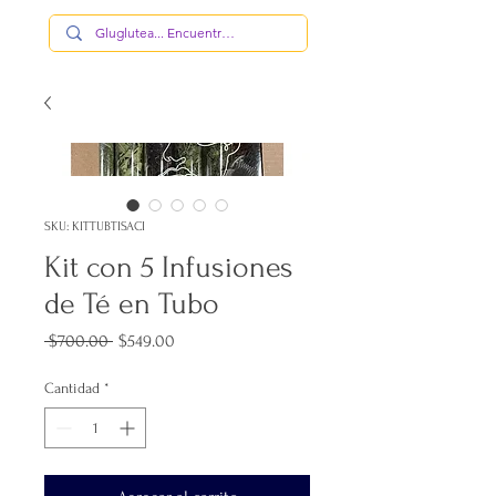
SKU: KITTUBTISACI
Kit con 5 Infusiones
de Té en Tubo
Precio
Precio
 $700.00 
$549.00
de
oferta
Cantidad
*