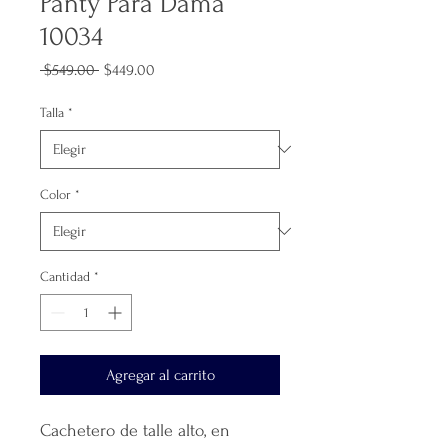
Panty Para Dama
10034
Precio
Precio
 $549.00 
$449.00
de
oferta
Talla
*
Color
*
Cantidad
*
Agregar al carrito
Cachetero de talle alto, en