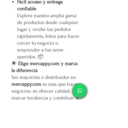
Fácil acceso y entrega
confiable
Explora nuestra amplia gama
de productos desde cualquier
lugar y recibe tus pedidos
rápidamente, listos para hacer
crecer tu negocio o
sorprender a tus seres
queridos. 📦
🌟
Elige mercappy.com y marca
la diferencia
Ser mayorista o distribuidor en
mercappy.com
es más que hacer
negocios: es ofrecer calidad,
marcar tendencia y contribuir al
bienestar social.
👉
¡Regístrate ahora y asegura
tu lugar entre los mejores
emprendedores!
🛒