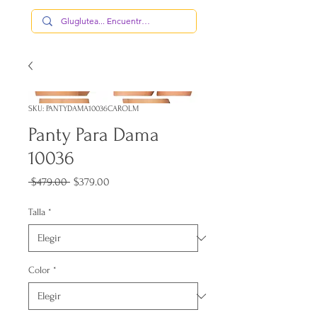
SKU: PANTYDAMA10036CAROLM
Panty Para Dama
10036
Precio
Precio
 $479.00 
$379.00
de
oferta
Talla
*
Color
*