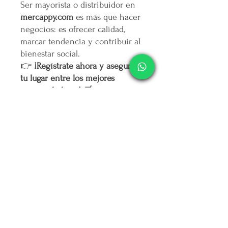
Ser mayorista o distribuidor en
mercappy.com
es más que hacer
negocios: es ofrecer calidad,
marcar tendencia y contribuir al
bienestar social.
👉
¡Regístrate ahora y asegura
tu lugar entre los mejores
emprendedores!
🛒
Mercappy.com: Donde la
innovación y el impacto social
se encuentran.
Política de Cancelación
No
se realiza devolución alguna una
Responsiva de Calidad en
vez pagado el producto.
Envíos
El envío se realiza de forma
automatizada por parte de la
Mercappy se esfuerza por brindar un
paquetería
que hayas elegido.
Consumo Consciente con