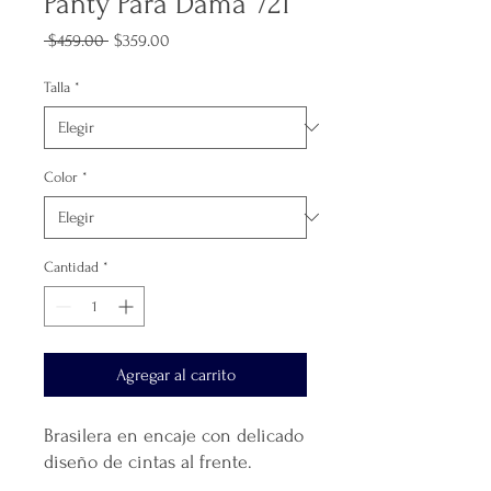
Panty Para Dama 721
Precio
Precio
 $459.00 
$359.00
de
oferta
Talla
*
Color
*
Cantidad
*
Agregar al carrito
Brasilera en encaje con delicado
diseño de cintas al frente.