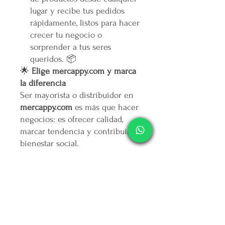
lugar y recibe tus pedidos
rápidamente, listos para hacer
crecer tu negocio o
sorprender a tus seres
queridos. 📦
🌟
Elige mercappy.com y marca
la diferencia
Ser mayorista o distribuidor en
mercappy.com
es más que hacer
negocios: es ofrecer calidad,
marcar tendencia y contribuir al
bienestar social.
👉
¡Regístrate ahora y asegura
tu lugar entre los mejores
emprendedores!
🛒
Mercappy.com: Donde la
innovación y el impacto social
se encuentran.