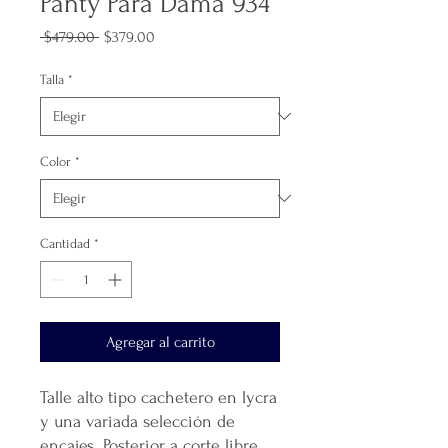
Panty Para Dama 934
Precio
Precio
 $479.00 
$379.00
de
oferta
Talla
*
Color
*
Cantidad
*
Agregar al carrito
Talle alto tipo cachetero en lycra
y una variada selección de
encajes. Posterior a corte libre