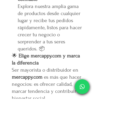
Explora nuestra amplia gama
de productos desde cualquier
lugar y recibe tus pedidos
rápidamente, listos para hacer
crecer tu negocio o
sorprender a tus seres
queridos. 📦
🌟
Elige mercappy.com y marca
la diferencia
Ser mayorista o distribuidor en
mercappy.com
es más que hacer
negocios: es ofrecer calidad,
marcar tendencia y contribuir al
bienestar social.
👉
¡Regístrate ahora y asegura
tu lugar entre los mejores
emprendedores!
🛒
Mercappy.com: Donde la