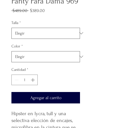
Panty Para Dama 969
Precio
Precio
 $489.00 
$389.00
de
oferta
Talla
*
Color
*
Cantidad
*
Agregar al carrito
Hipster en lycra, tull y una
selectiva elección de encajes,
microfibra en la cintura que se