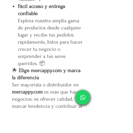
Fácil acceso y entrega
confiable
Explora nuestra amplia gama
de productos desde cualquier
lugar y recibe tus pedidos
rápidamente, listos para hacer
crecer tu negocio o
sorprender a tus seres
queridos. 📦
🌟
Elige mercappy.com y marca
la diferencia
Ser mayorista o distribuidor en
mercappy.com
es más que hacer
negocios: es ofrecer calidad,
marcar tendencia y contribuir al
bienestar social.
👉
¡Regístrate ahora y asegura
tu lugar entre los mejores