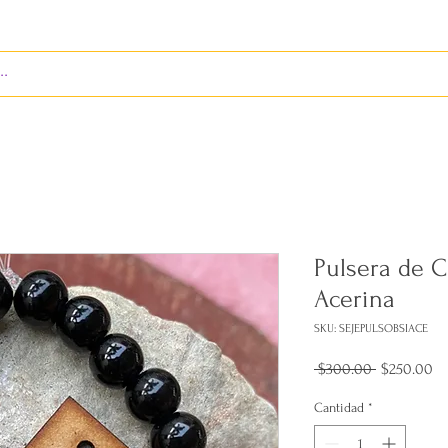
S
ENVÍOS
BIENES RAÍCES
REVISTA
Pulsera de C
Acerina
SKU: SEJEPULSOBSIACE
Precio
Pr
 $300.00 
$250.00
de
of
Cantidad
*