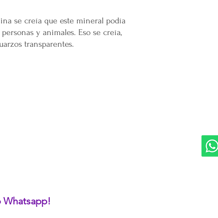
ina se creía que este mineral podía
personas y animales. Eso se creía,
cuarzos transparentes.
DIVISIONES:
UBI
Marketplace MERCAPPY
Mérida
Logística PAVOLANDO
RED
Bienes Raíces Mercappy (BRM)
Programa de Comisiones MaMi
Bazares MERECE
Cámara Empresarial CESMEX
Revista Digital MERCAPPY
 o Whatsapp!