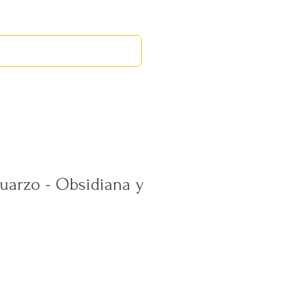
RED LEOS
EVENTOS
uarzo - Obsidiana y
ecio
erta