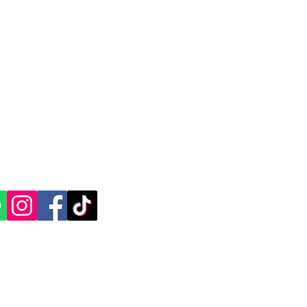
CACIÓN Y CONTACTO
, Yucatán.​​
ES SOCIALES: