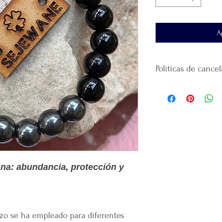
A
Políticas de cance
No
se realiza devol
producto.
El tiempo de entre
al domicilio que ha
El envío se realiza 
paquetería
que haya
La plataforma se de
que realicé la paque
ana: abundancia, protección y
recomendamos guar
Gracias
por confiar
tus productos.
Por cada venta Supe
lanzamiento de
nue
uarzo se ha empleado para diferentes