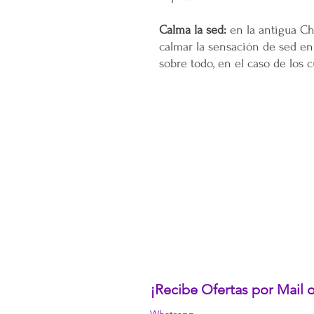
Calma la sed:
en la antigua Ch
calmar la sensación de sed en 
sobre todo, en el caso de los 
CONÓCENOS...
Sobre la Startup
Nuestro CEO Fundador
Trabaja con Nosotros
Políticas de Privacidad
Términos y Condiciones
Pasarelas de Pago Seguras
Política de Devoluciones
¡Recibe Ofertas por Mail