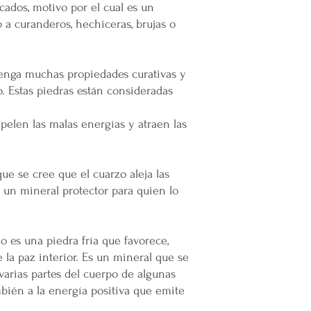
emprendedor y prod
icados, motivo por el cual es un
Super Nuupi es un
 a curanderos, hechiceras, brujas o
partido político o 
tenga muchas propiedades curativas y
. Estas piedras están consideradas
pelen las malas energías y atraen las
ue se cree que el cuarzo aleja las
 un mineral protector para quien lo
o es una piedra fría que favorece,
 la paz interior. Es un mineral que se
varias partes del cuerpo de algunas
mbién a la energía positiva que emite