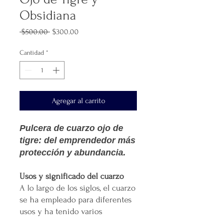
Obsidiana
Precio
Precio
 $500.00 
$300.00
de
oferta
Cantidad
*
Agregar al carrito
Pulcera de cuarzo ojo de
tigre: del emprendedor más
protección y abundancia.
Usos y significado del cuarzo
A lo largo de los siglos, el cuarzo
se ha empleado para diferentes
usos y ha tenido varios