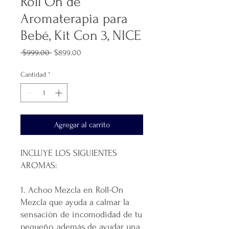
Roll On de
Aromaterapia para
Bebé, Kit Con 3, NICE
Precio
Precio
 $999.00 
$899.00
de
oferta
Cantidad
*
Agregar al carrito
INCLUYE LOS SIGUIENTES
AROMAS:
1. Achoo Mezcla en Roll-On
Mezcla que ayuda a calmar la
sensación de incomodidad de tu
pequeño, además de ayudar una