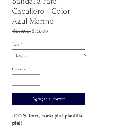
Sandalia Para
Caballero - Color
Azul Marino
Precio
Precio
 $669.00 
$569.00
de
oferta
Talla
*
Cantidad
*
Agregar al carrito
¡100 % forro, corte piel, plantilla
piel!