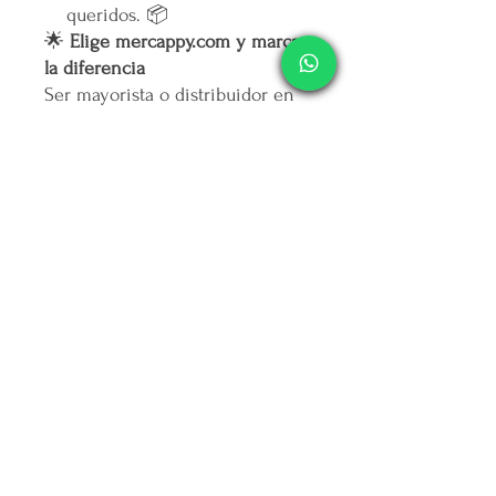
queridos. 📦
🌟
Elige mercappy.com y marca
la diferencia
Ser mayorista o distribuidor en
mercappy.com
es más que hacer
negocios: es ofrecer calidad,
marcar tendencia y contribuir al
bienestar social.
👉
¡Regístrate ahora y asegura
tu lugar entre los mejores
emprendedores!
🛒
Mercappy.com: Donde la
innovación y el impacto social
se encuentran.
Política de Cancelación
No se realiza devolución alguna una
Responsiva de Calidad en