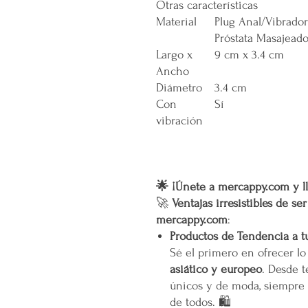
Otras características
Material
Plug Anal/Vibrado
Próstata Masajeado
Largo x
9 cm x 3.4 cm
Ancho
Diámetro
3.4 cm
Con
Sí
vibración
🌟 ¡Únete a mercappy.com y ll
🚀
Ventajas irresistibles de se
mercappy.com
:
Productos de Tendencia a t
Sé el primero en ofrecer l
asiático y europeo
. Desde t
únicos y de moda, siempre 
de todos. 🛍️