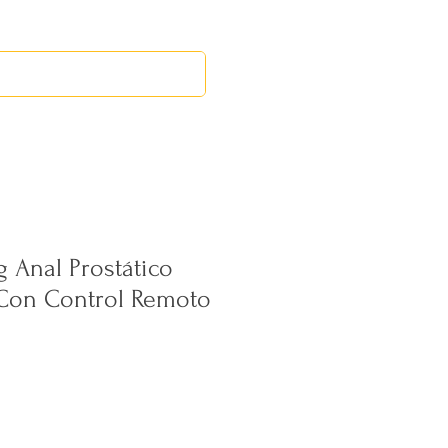
RED LEOS
EVENTOS
g Anal Prostático
Con Control Remoto
ecio
erta