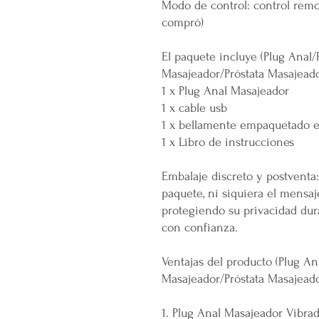
Modo de control: control rem
compró)
El paquete incluye (Plug Anal
Masajeador/Próstata Masajeado
1 x Plug Anal Masajeador
1 x cable usb
1 x bellamente empaquetado e
1 x Libro de instrucciones
Embalaje discreto y postventa
paquete, ni siquiera el mensa
protegiendo su privacidad dur
con confianza.
Ventajas del producto (Plug A
Masajeador/Próstata Masajeado
1. Plug Anal Masajeador Vibrad