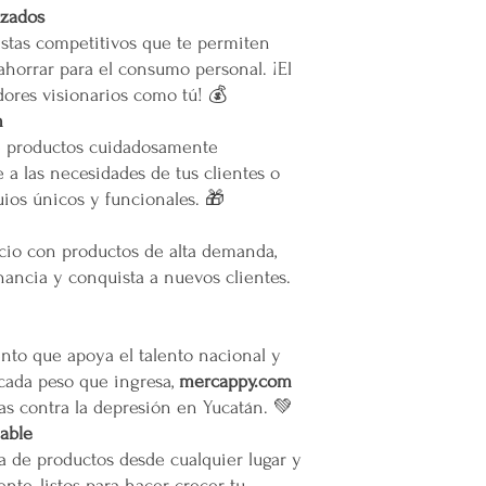
izados
stas competitivos que te permiten
ahorrar para el consumo personal. ¡El
ores visionarios como tú! 💰
m
e productos cuidadosamente
 a las necesidades de tus clientes o
ios únicos y funcionales. 🎁
ocio con productos de alta demanda,
ancia y conquista a nuevos clientes.
to que apoya el talento nacional y
 cada peso que ingresa,
mercappy.com
as contra la depresión en Yucatán. 💚
iable
a de productos desde cualquier lugar y
nte, listos para hacer crecer tu