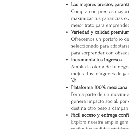
Los mejores precios, garant
Compra con precios mayori
maximizar tus ganancias o 
mejor trato para emprended
Variedad y calidad premiu
Ofrecemos un portafolio d
seleccionado para adaptarse
para sorprender con obsequ
Incrementa tus ingresos
Amplía la oferta de tu neg
mejora tus márgenes de gan
🚀
Plataforma 100% mexicana
Forma parte de un movimien
genera impacto social: por
destina otro peso a campañ
Fácil acceso y entrega conf
Explora nuestra amplia gam
recibe tus pedidos rápidame