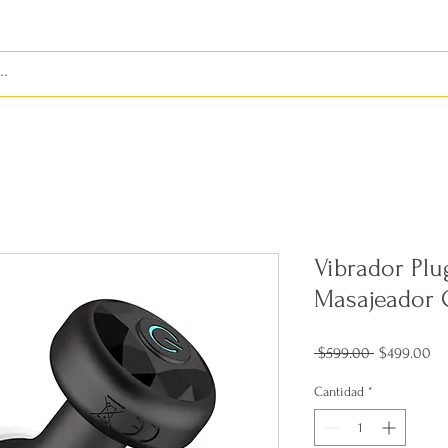
S
ENVÍOS
BIENES RAÍCES
REVISTA
Vibrador Plu
Masajeador 
Precio
Pr
 $599.00 
$499.00
de
of
Cantidad
*