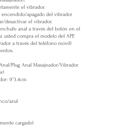
oEn caso de que se difi
etamente el vibrador.
a nuestro servicio, el 
permita el acceso. Las 
e encendido/apagado del vibrador
Calles muy angostas.
r/desactivar el vibrador.
Zonas prohibidas para
 enchufe anal a través del botón en el
Puertas, escaleras o cu
(si usted compra el modelo del APP,
maniobras de entrega.
rador a través del teléfono móvil)
entos.
Resto de la República 
oLas entregas se realiz
 Anal/Plug Anal Masajeador/Vibrador
paquetería.
r)
oLos costos de envío d
dor: 9*3.4cm
contratado, el cual está
servicio solicitado.
oTodos los pedidos en e
nco/azul
pie de calle o hasta do
Restricciones
No se vuelan los prod
No se usan elevadores
almente cargado)
La empresa no se hace
infraestructura del inm