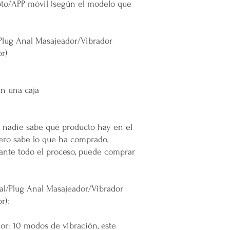
oto/APP móvil (según el modelo que
Todas las entregas se 
cocheras. No se suben p
/Plug Anal Masajeador/Vibrador
Transparencia y Explica
Mercappy se compromet
r)
y transparente con sus
las normativas de PRO
Los tiempos de entrega 
n una caja
Valoración del Cliente
La empresa valora a sus
: nadie sabe qué producto hay en el
proporcionar un servici
en todo México. La polí
jero sabe lo que ha comprado,
garantizar que los paque
ante todo el proceso, puede comprar
en zonas extendidas, y 
transparente cualquier 
nal/Plug Anal Masajeador/Vibrador
Situaciones Especiales
r):
En ocasiones excepcion
no ser posible debido 
remotas o zonas extend
or: 10 modos de vibración, este