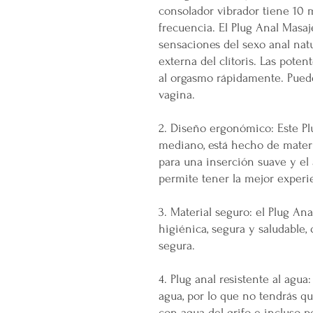
consolador vibrador tiene 10 
frecuencia. El Plug Anal Masa
sensaciones del sexo anal natur
externa del clítoris. Las poten
al orgasmo rápidamente. Puede u
vagina.
2. Diseño ergonómico: Este P
mediano, está hecho de materi
para una inserción suave y el
permite tener la mejor experi
3. Material seguro: el Plug An
higiénica, segura y saludable,
segura.
4. Plug anal resistente al agua:
agua, por lo que no tendrás qu
con agua del grifo e incluso po