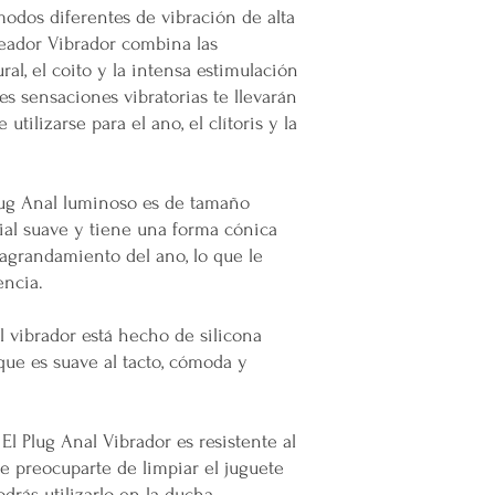
modos diferentes de vibración de alta
Cargos por Zona Exten
jeador Vibrador combina las
Si se determina que un
al, el coito y la intensa estimulación
extendida, se aplicará u
tes sensaciones vibratorias te llevarán
adicionales incurridos 
tilizarse para el ano, el clítoris y la
cargo adicional tiene c
servicio y asegurar la 
y difíciles de alcanzar 
Esta política de envío 
lug Anal luminoso es de tamaño
satisfacción del cliente
al suave y tiene una forma cónica
cualquier parte de Méx
 agrandamiento del ano, lo que le
extendidas, de manera 
encia.
con todas las normativ
proteger los derechos 
al vibrador está hecho de silicona
 que es suave al tacto, cómoda y
 El Plug Anal Vibrador es resistente al
e preocuparte de limpiar el juguete
drás utilizarlo en la ducha.