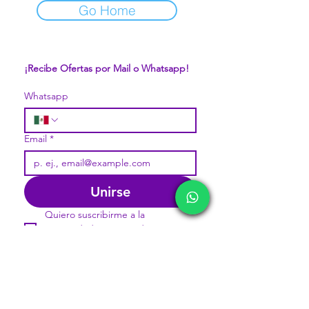
Go Home
¡Recibe Ofertas por Mail o Whatsapp!
Whatsapp
Email
*
Unirse
Quiero suscribirme a la 
comunidad pavorosa de 
Mercappy.
DIVISIONES:
CONÓCENOS...
Sobre la Startup
Marketplace MERCAPPY
Nuestro CEO Fundador
Logística PAVOLANDO