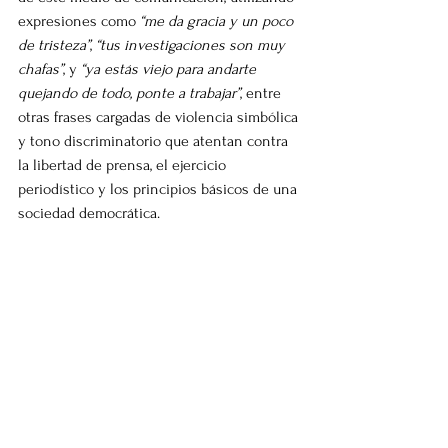
expresiones como 
“me da gracia y un poco 
de tristeza”
, 
“tus investigaciones son muy 
chafas”
, y 
“ya estás viejo para andarte 
quejando de todo, ponte a trabajar”
, entre 
otras frases cargadas de violencia simbólica 
y tono discriminatorio que atentan contra 
la libertad de prensa, el ejercicio 
periodístico y los principios básicos de una 
sociedad democrática.