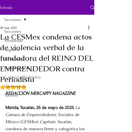
Entrada
Secciones
28 may 2025
Secciones
La CESMex condena actos
Mentalidad
de violencia verbal de la
Negocios
fundadora del REINO DEL
Inversiones
EMPRENDEDOR contra
Entretenimiento
Periodista
Comercio Electrónico
Gastronomía
Obtuvo NaN de 5 estrellas.
REDACCIÓN MERCAPPY MAGAZZINE
Turismo
Mérida, Yucatán, 26 de mayo de 2025. 
La 
Cámara de Emprendedores Sociales de 
México (CESMex), Capítulo Yucatán
, 
condena de manera firme y categórica los 