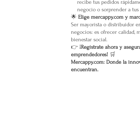
recibe tus pedidos rápidame
negocio o sorprender a tus
🌟
Elige mercappy.com y marca
Ser mayorista o distribuidor 
negocios: es ofrecer calidad, 
bienestar social.
👉
¡Regístrate ahora y asegura
emprendedores!
🛒
Mercappy.com: Donde la innov
encuentran.
CONÓCENOS...
Sobre la Startup
Nuestro CEO Fundador
Trabaja con Nosotros
Políticas de Privacidad
Términos y Condiciones
Pasarelas de Pago Seguras