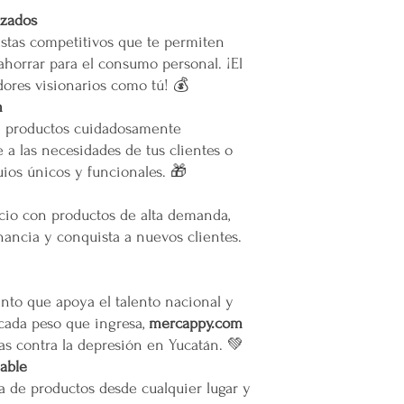
Restricciones
izados
No se vuelan los prod
stas competitivos que te permiten
No se usan elevadores
ahorrar para el consumo personal. ¡El
La empresa no se hace
ores visionarios como tú! 💰
infraestructura del inm
Todas las entregas se 
m
cocheras. No se suben p
e productos cuidadosamente
 a las necesidades de tus clientes o
Transparencia y Explica
ios únicos y funcionales. 🎁
Mercappy se compromet
y transparente con sus
ocio con productos de alta demanda,
las normativas de PRO
ancia y conquista a nuevos clientes.
Los tiempos de entrega 
Valoración del Cliente
La empresa valora a sus
to que apoya el talento nacional y
proporcionar un servici
 cada peso que ingresa,
mercappy.com
en todo México. La polí
as contra la depresión en Yucatán. 💚
garantizar que los paque
iable
en zonas extendidas, y 
a de productos desde cualquier lugar y
transparente cualquier 