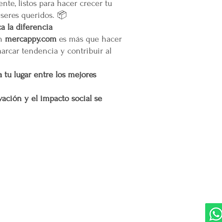
nte, listos para hacer crecer tu
Situaciones Especiales
 seres queridos. 📦
En ocasiones excepcion
 la diferencia
no ser posible debido 
en
mercappy.com
es más que hacer
remotas o zonas extend
marcar tendencia y contribuir al
Cargos por Zona Exten
 tu lugar entre los mejores
Si se determina que un
extendida, se aplicará u
adicionales incurridos 
ación y el impacto social se
cargo adicional tiene c
servicio y asegurar la 
y difíciles de alcanzar 
Esta política de envío 
satisfacción del cliente
DIVISIONES:
UBI
cualquier parte de Méx
Marketplace MERCAPPY
Mérida
extendidas, de manera 
Logística PAVOLANDO
con todas las normativ
RED
Bienes Raíces Mercappy (BRM)
proteger los derechos 
Programa de Comisiones MaMi
Bazares MERECE
Cámara Empresarial CESMEX