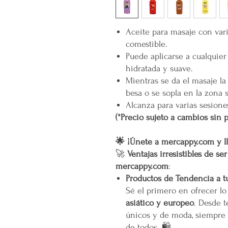
Aceite para masaje con var
comestible.
Puede aplicarse a cualquier 
hidratada y suave.
Mientras se da el masaje la
besa o se sopla en la zona s
Alcanza para varias sesione
(*Precio sujeto a cambios sin p
🌟 ¡Únete a mercappy.com y ll
🚀
Ventajas irresistibles de se
mercappy.com
:
Productos de Tendencia a t
Sé el primero en ofrecer l
asiático y europeo
. Desde t
únicos y de moda, siempre 
de todos. 🛍️