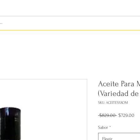
S
ENVÍOS
BIENES RAÍCES
REVISTA
Aceite Para 
(Variedad de
SKU: ACEITESSXOM
Precio
Pr
 $829.00 
$729.00
de
ofe
Sabor
*
Elegir