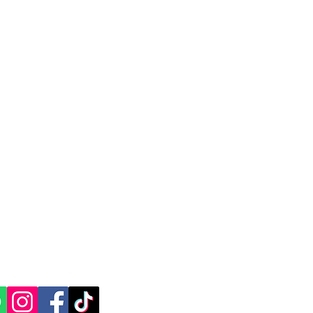
ales, la entrega de un paquete puede
a diversas razones, como ubicaciones
idas.
dida
 paquete debe ser enviado a una zona
n cargo adicional para cubrir los costos
por la empresa en la entrega. Este
omo objetivo mantener la calidad del
entrega de paquetes en destinos lejanos
en México.
tiene como objetivo asegurar la
 y garantizar la entrega de paquetes en
CACIÓN Y CONTACTO
ico, incluso en ubicaciones remotas o
, Yucatán.​​
justa y transparente. Mercappy cumple
as y disposiciones de la PROFECO para
ES SOCIALES:
del consumidor.