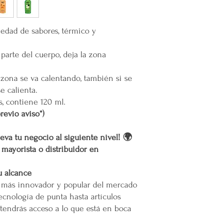
muertes provocadas
Área Metropolitana Ciu
Mercappy es una
e
partido político o 
oEl costo para esta zo
iedad de sabores, térmico y
Gracias por elegir
la cotización o pedido 
Plataforma 100% Me
oEn caso de que se difi
parte del cuerpo, deja la zona
a nuestro servicio, el 
permita el acceso. Las 
 zona se va calentando, también si se
Calles muy angostas.
e calienta.
Zonas prohibidas para
s, contiene 120 ml.
Puertas, escaleras o cu
maniobras de entrega.
revio aviso*)
Resto de la República 
eva tu negocio al siguiente nivel! 🌍
r mayorista o distribuidor en
oLas entregas se realiz
paquetería.
u alcance
oLos costos de envío d
o más innovador y popular del mercado
contratado, el cual está
servicio solicitado.
ecnología de punta hasta artículos
oTodos los pedidos en e
tendrás acceso a lo que está en boca
pie de calle o hasta do