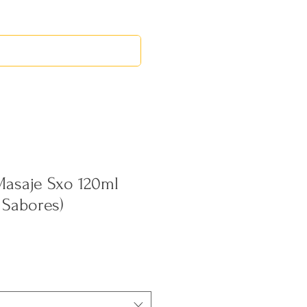
RED LEOS
EVENTOS
Masaje Sxo 120ml
 Sabores)
ecio
rta