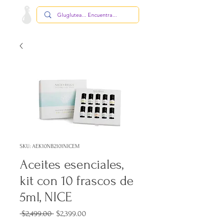
SKU: AEK10NB2101NICEM
Aceites esenciales,
kit con 10 frascos de
5ml, NICE
Precio
Precio
 $2,499.00 
$2,399.00