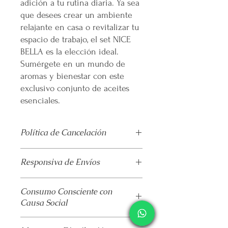
adición a tu rutina diaria. Ya sea
que desees crear un ambiente
relajante en casa o revitalizar tu
espacio de trabajo, el set NICE
BELLA es la elección ideal.
Sumérgete en un mundo de
aromas y bienestar con este
exclusivo conjunto de aceites
esenciales.
Política de Cancelación
No
se realiza devolución alguna una
Responsiva de Envíos
vez pagado el producto.
El envío se realiza de forma
Mercappy
se esfuerza por brindar un
automatizada por parte de la
Consumo Consciente con
servicio de paquetería confiable y
paquetería
que hayas elegido.
Causa Social
eficiente a sus clientes en todo México,
La plataforma se deslinda de todo
cumpliendo con las normativas de la
maltrato
de la mercancía que realicé la
Por cada venta designamos un
Procuraduría Federal del Consumidor