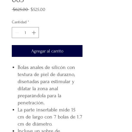
Precio
Precio
 $625.00 
$525.00
de
oferta
Cantidad
*
Agregar al carrito
Bolas anales de silicón con
textura de piel de durazno,
diseñadas para estimular y
dilatar la zona anal
preparándola para la
penetración.
La parte insertable mide 15
cm de largo con 7 bolas de 1.7
cm de diámetro.
Incluye un sobre de