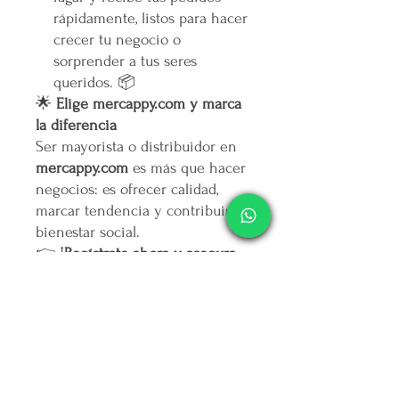
rápidamente, listos para hacer
crecer tu negocio o
sorprender a tus seres
queridos. 📦
🌟
Elige mercappy.com y marca
la diferencia
Ser mayorista o distribuidor en
mercappy.com
es más que hacer
negocios: es ofrecer calidad,
marcar tendencia y contribuir al
bienestar social.
👉
¡Regístrate ahora y asegura
tu lugar entre los mejores
emprendedores!
🛒
Mercappy.com: Donde la
innovación y el impacto social
se encuentran.