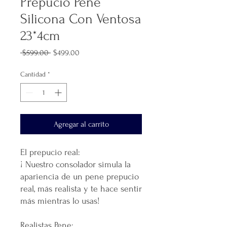
Prepucio Pene
Silicona Con Ventosa
23*4cm
Precio
Precio
 $599.00 
$499.00
de
oferta
Cantidad
*
Agregar al carrito
El prepucio real:
¡ Nuestro consolador simula la
apariencia de un pene prepucio
real, más realista y te hace sentir
más mientras lo usas!
Realistas Pene: