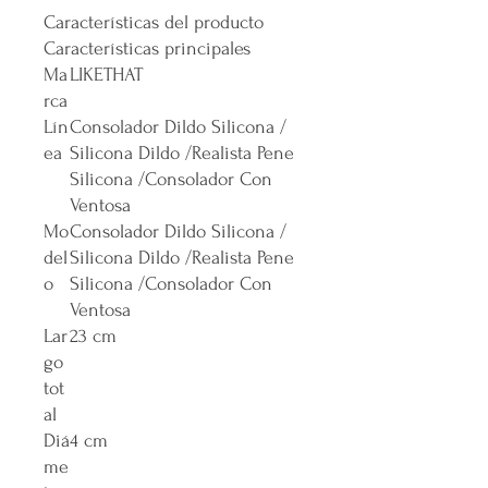
Características del producto
Características principales
Ma
LIKETHAT
rca
Lín
Consolador Dildo Silicona /
ea
Silicona Dildo /Realista Pene
Silicona /Consolador Con
Ventosa
Mo
Consolador Dildo Silicona /
del
Silicona Dildo /Realista Pene
o
Silicona /Consolador Con
Ventosa
Lar
23 cm
go
tot
al
Diá
4 cm
me