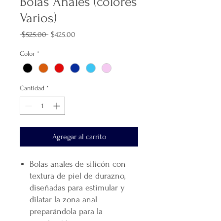
Bolas Anales (colores
Varios)
Precio
Precio
 $525.00 
$425.00
de
oferta
Color
*
Cantidad
*
Agregar al carrito
Bolas anales de silicón con
textura de piel de durazno,
diseñadas para estimular y
dilatar la zona anal
preparándola para la