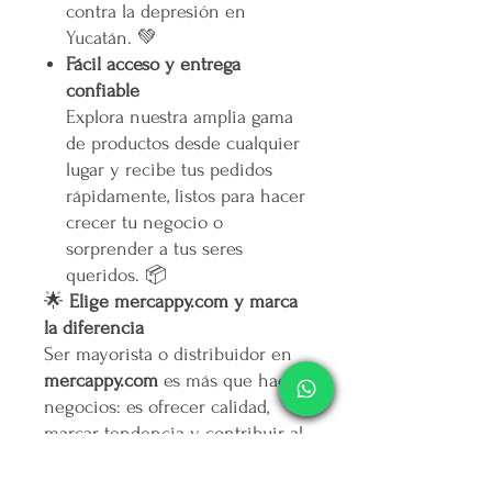
contra la depresión en
Yucatán. 💚
Fácil acceso y entrega
confiable
Explora nuestra amplia gama
de productos desde cualquier
lugar y recibe tus pedidos
rápidamente, listos para hacer
crecer tu negocio o
sorprender a tus seres
queridos. 📦
🌟
Elige mercappy.com y marca
la diferencia
Ser mayorista o distribuidor en
mercappy.com
es más que hacer
negocios: es ofrecer calidad,
marcar tendencia y contribuir al
bienestar social.
👉
¡Regístrate ahora y asegura