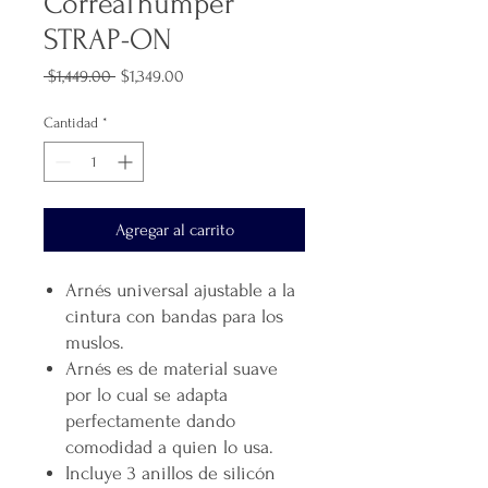
CorreaThumper
STRAP-ON
Precio
Precio
 $1,449.00 
$1,349.00
de
oferta
Cantidad
*
Agregar al carrito
Arnés universal ajustable a la
cintura con bandas para los
muslos.
Arnés es de material suave
por lo cual se adapta
perfectamente dando
comodidad a quien lo usa.
Incluye 3 anillos de silicón